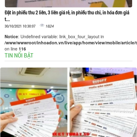
Đặt in phiếu thu 2 liên, 3 liên giá rẻ, in phiếu thu chi, in hóa đơn giá
t...
1824
30/10/2021 10:30:07
Notice
: Undefined variable: link_box_four_layout in
/www/wwwroot/inhoadon.vn/live/app/home/view/mobile/article/t
on line
116
TIN NỔI BẬT