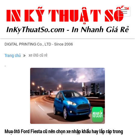
Toggl
navig
DIGITAL PRINTING Co., LTD - Since 2006
xe ôtô cũ rẻ
Trang chủ
.
Mua ôtô Ford Fiesta cũ nên chọn xe nhập khẩu hay lắp ráp trong