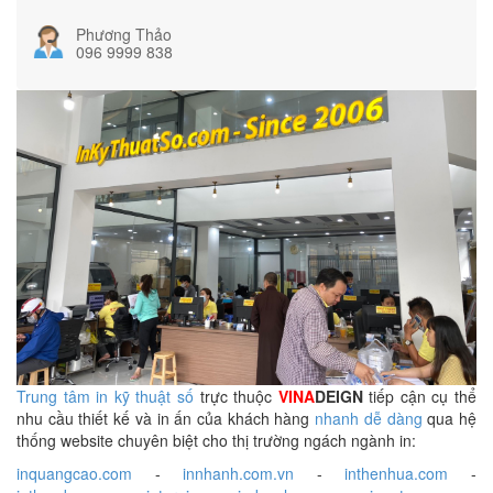
Phương Thảo
096 9999 838
Trung tâm in kỹ thuật số
trực thuộc
VINA
DEIGN
tiếp cận cụ thể
nhu cầu thiết kế và in ấn của khách hàng
nhanh dễ dàng
qua hệ
thống website chuyên biệt cho thị trường ngách ngành in:
inquangcao.com
-
innhanh.com.vn
-
inthenhua.com
-