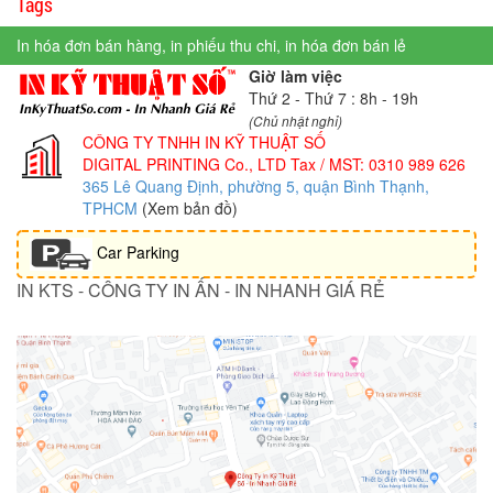
Tags
In hóa đơn bán hàng, in phiếu thu chi, in hóa đơn bán lẻ
Giờ làm việc
Thứ 2 - Thứ 7 : 8h - 19h
(Chủ nhật nghỉ)
CÔNG TY TNHH IN KỸ THUẬT SỐ
DIGITAL PRINTING Co., LTD
Tax / MST: 0310 989 626
365 Lê Quang Định, phường 5, quận Bình Thạnh,
TPHCM
(Xem bản đồ)
Car Parking
IN KTS - CÔNG TY IN ẤN - IN NHANH GIÁ RẺ