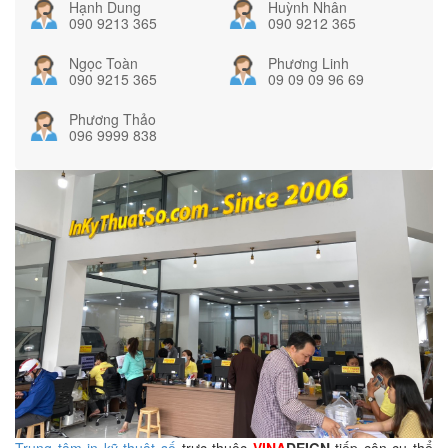
Hạnh Dung
Huỳnh Nhân
090 9213 365
090 9212 365
Ngọc Toàn
Phương Linh
090 9215 365
09 09 09 96 69
Phương Thảo
096 9999 838
Trung tâm in kỹ thuật số
trực thuộc
VINA
DEIGN
tiếp cận cụ thể