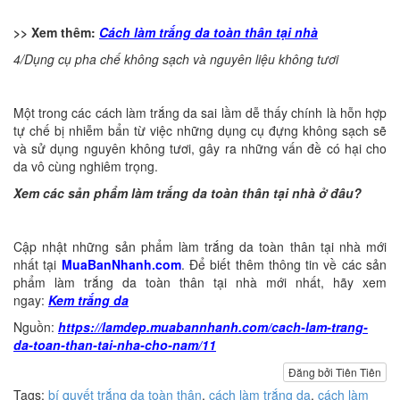
>> Xem thêm:
Cách làm trắng da toàn thân tại nhà
4/Dụng cụ pha chế không sạch và nguyên liệu không tươi
Một trong các cách làm trắng da sai lầm dễ thấy chính là hỗn hợp
tự chế bị nhiễm bẩn từ việc những dụng cụ đựng không sạch sẽ
và sử dụng nguyên không tươi, gây ra những vấn đề có hại cho
da vô cùng nghiêm trọng.
Xem các sản phẩm làm trắng da toàn thân tại nhà ở đâu?
Cập nhật những sản phẩm làm trắng da toàn thân tại nhà mới
nhất tại
MuaBanNhanh.com
. Để biết thêm thông tin về các sản
phẩm làm trắng da toàn thân tại nhà mới nhất, hãy xem
ngay:
Kem trắng da
Nguồn:
https://lamdep.muabannhanh.com/cach-lam-trang-
da-toan-than-tai-nha-cho-nam/11
Đăng bởi Tiên Tiên
Tags:
bí quyết trắng da toàn thân
,
cách làm trắng da
,
cách làm