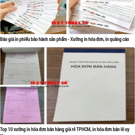
Báo giá in phiếu bảo hành sản phẩm - Xưởng in hóa đơn, in quảng cáo
Top 10 xưởng in hóa đơn bán hàng giá rẻ TPHCM, in hóa đơn bán lẻ uy