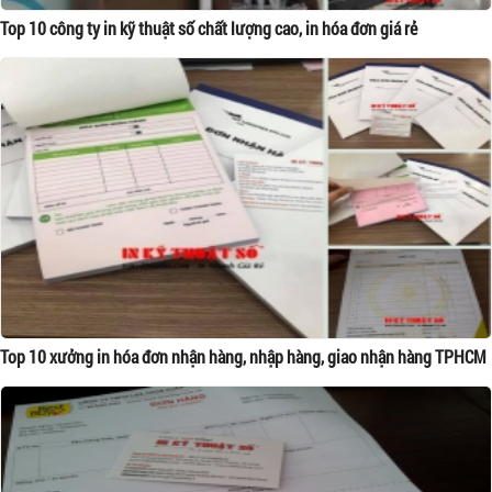
Top 10 công ty in kỹ thuật số chất lượng cao, in hóa đơn giá rẻ
Top 10 xưởng in hóa đơn nhận hàng, nhập hàng, giao nhận hàng TPHCM