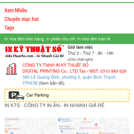
Xem Nhiều
Chuyên mục hot
Tags
In hóa đơn bán hàng, in phiếu thu chi, in hóa đơn bán lẻ
Giờ làm việc
Thứ 2 - Thứ 7 : 8h - 19h
(Chủ nhật nghỉ)
CÔNG TY TNHH IN KỸ THUẬT SỐ
DIGITAL PRINTING Co., LTD
Tax / MST: 0310 989 626
365 Lê Quang Định, phường 5, quận Bình Thạnh,
TPHCM
(Xem bản đồ)
Car Parking
IN KTS - CÔNG TY IN ẤN - IN NHANH GIÁ RẺ