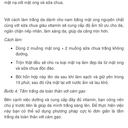
mặt nạ với mật ong và sữa chua.
Với cách làm trắng da dành cho nam bằng mật ong nguyên chất
cùng với sữa chua giàu vitamin sẽ cung cấp độ ẩm tối ưu cho da,
ngăn chặn nếp nhăn, làm sáng da, giúp da căng mịn hơn.
Cách làm:
Dùng 2 muỗng mật ong + 2 muỗng sữa chua trắng không
đường.
Trộn thật đều sẽ cho ra loại mặt nạ làm đẹp da từ mật ong
và sữa chua độc đáo.
Bôi hỗn hợp này lên da sau khi làm sạch và giữ yên trong
15 phút, sau đó rửa mặt lại với nước ấm và lau khô.
Bước 4: Tắm trắng da toàn thân với cám gạo
Bên cạnh việc dưỡng và cung cấp đầy đủ vitamin, bạn cũng nên
chú ý trước tiên là giúp da mình trắng sáng lên. Để thực hiện việc
này bạn có thể sử dụng phương pháp cực kì đơn giản là tắm
trắng da toàn thân với cám gạo.