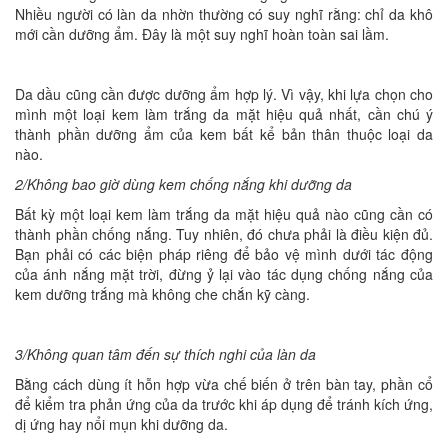
Nhiều người có làn da nhờn thường có suy nghĩ rằng: chỉ da khô
mới cần dưỡng ẩm. Đây là một suy nghĩ hoàn toàn sai lầm.
Da dầu cũng cần được dưỡng ẩm hợp lý. Vì vậy, khi lựa chọn cho
mình một loại kem làm trắng da mặt hiệu quả nhất, cần chú ý
thành phần dưỡng ẩm của kem bất kể bản thân thuộc loại da
nào.
2/Không bao giờ dùng kem chống nắng khi dưỡng da
Bất kỳ một loại kem làm trắng da mặt hiệu quả nào cũng cần có
thành phần chống nắng. Tuy nhiên, đó chưa phải là điều kiện đủ.
Bạn phải có các biện pháp riêng để bảo vệ mình dưới tác động
của ánh nắng mặt trời, đừng ỷ lại vào tác dụng chống nắng của
kem dưỡng trắng mà không che chắn kỹ càng.
3/Không quan tâm đến sự thích nghi của làn da
Bằng cách dùng ít hỗn hợp vừa chế biến ở trên bàn tay, phần cổ
để kiểm tra phản ứng của da trước khi áp dụng để tránh kích ứng,
dị ứng hay nổi mụn khi dưỡng da.