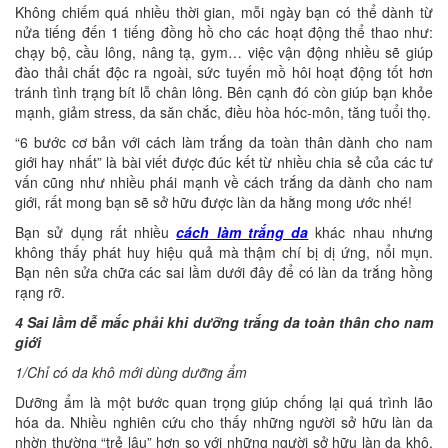
Không chiếm quá nhiều thời gian, mỗi ngày bạn có thể dành từ
nửa tiếng đến 1 tiếng đồng hồ cho các hoạt động thể thao như:
chạy bộ, cầu lông, nâng tạ, gym… việc vận động nhiều sẽ giúp
đào thải chất độc ra ngoài, sức tuyến mồ hôi hoạt động tốt hơn
tránh tình trạng bít lỗ chân lông. Bên cạnh đó còn giúp bạn khỏe
mạnh, giảm stress, da săn chắc, điều hòa hóc-môn, tăng tuổi thọ.
“6 bước cơ bản với cách làm trắng da toàn thân dành cho nam
giới hay nhất” là bài viết được đúc kết từ nhiều chia sẻ của các tư
vấn cũng như nhiều phái mạnh về cách trắng da dành cho nam
giới, rất mong bạn sẽ sở hữu được làn da hằng mong ước nhé!
Bạn sử dụng rất nhiều
cách làm trắng da
khác nhau nhưng
không thấy phát huy hiệu quả mà thậm chí bị dị ứng, nổi mụn.
Bạn nên sửa chữa các sai lầm dưới đây để có làn da trắng hồng
rạng rỡ.
4 Sai lầm dễ mắc phải khi dưỡng trắng da toàn thân cho nam
giới
1/Chỉ có da khô mới dùng dưỡng ẩm
Dưỡng ẩm là một bước quan trọng giúp chống lại quá trình lão
hóa da. Nhiều nghiên cứu cho thấy những người sở hữu làn da
nhờn thường “trẻ lâu” hơn so với những người sở hữu làn da khô.