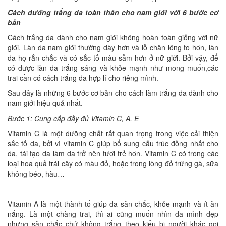
Cách dưỡng trắng da toàn thân cho nam giới với 6 bước cơ
bản
Cách trắng da dành cho nam giới không hoàn toàn giống với nữ
giới. Làn da nam giới thường dày hơn và lỗ chân lông to hơn, làn
da họ rắn chắc và có sắc tố màu sẫm hơn ở nữ giới. Bởi vậy, để
có được làn da trắng sáng và khỏe mạnh như mong muốn,các
trai cần có cách trắng da hợp lí cho riêng mình.
Sau đây là những 6 bước cơ bản cho cách làm trắng da dành cho
nam giới hiệu quả nhất.
Bước 1: Cung cấp đầy đủ Vitamin C, A, E
Vitamin C là một dưỡng chất rất quan trọng trong việc cải thiện
sắc tố da, bởi vì vitamin C giúp bổ sung cấu trúc đồng nhất cho
da, tái tạo da làm da trở nên tươi trẻ hơn. Vitamin C có trong các
loại hoa quả trái cây có màu đỏ, hoặc trong lòng đỏ trứng gà, sữa
không béo, hàu…
Vitamin A là một thành tố giúp da săn chắc, khỏe mạnh và ít ăn
nắng. Là một chàng trai, thì ai cũng muốn nhìn da mình đẹp
nhưng săn chắc chứ không trắng theo kiểu bị người khác gọi