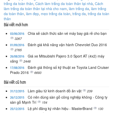
trắng da toàn thân
,
Cách làm trắng da toàn thân tại nhà
,
Cách
làm trắng da toàn thân tại nhà cho nam
,
làm trắng da
,
làm trắng
da toàn thân
,
làm đẹp
,
mẹo trắng da toàn
,
trắng da
,
trắng da toàn
thân
Bài viết mới hơn
Chia sẻ cách thức săn vé máy bay giá rẻ cho bạn
03/06/2016
3267
Đánh giá khả năng vận hành Chevrolet Duo 2016
01/09/2016
2765
Giá xe Mitsubishi Pajero 3.0 Sport AT (4x2) máy
26/08/2016
xăng
2448
Đánh giá thông số kỹ thuật xe Toyota Land Cruiser
17/08/2016
Prado 2016
6693
Bài viết cũ hơn
Làm giàu từ kinh doanh đồ ăn vặt
239
31/12/2015
Có nên dùng sàn gỗ công nghiệp không - Công ty
26/12/2015
sàn gỗ Mạnh Trí
154
Lệ phí đăng ký nhãn hiệu - MasterBrand
130
25/12/2015