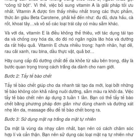
“công tử bột”. Vì thế, việc bổ sung vitamin A là giải pháp tối ưu
nhất. Vitamin A được tìm thấy nhiều nhất trong các thực phẩm,
thức ăn giàu Beta Carotene, phải kể đến như: đu đủ, dưa hấu, cà
rốt, khoai tây…và vô số các loại trái cây có màu sẫm khác.
Và với da, vitamin E là điều không thể thiêu, với tác dụng tái tạo
da và chống oxy hóa da, do đó nó ngăn ngừa lão hóa và dưỡng
da rất hiệu quả. Vitamin E chưa nhiều trong: hạnh nhân, hạt dẻ,
rau cải xanh, rau bina, dầu thực vật, quả bơ…
Hãy cung cấp đủ dưỡng chất để da khỏe từ sâu bên trong, đây là
bước quan trọng trong cách trắng da dành cho nam giới.
Bước 2: Tẩy tế bào chết
Tẩy tế bào chết giúp cho da nhanh tái tạo da mới, loại bởi những
tế bào không còn khả năng nuôi dưỡng, sẫm màu ra khỏi da. Việc
tẩy tế bào chết nên áp dụng 3 tuần 1 lần. Bạn có thể tẩy tế bào
chết bằng phương pháp đơn giản như dùng chanh và đường xát
nhẹ lên da, massage đều để tế bào chết bong ra.
Bước 3: Sử dụng mặt nạ trắng da mặt tự nhiên
Da mặt là vùng da nhạy cảm nhất, bạn nên có cách chăm sóc
hợp lí và cẩn thận. Bạn nên sử dụng các loại mặt nạ tự nhiên như