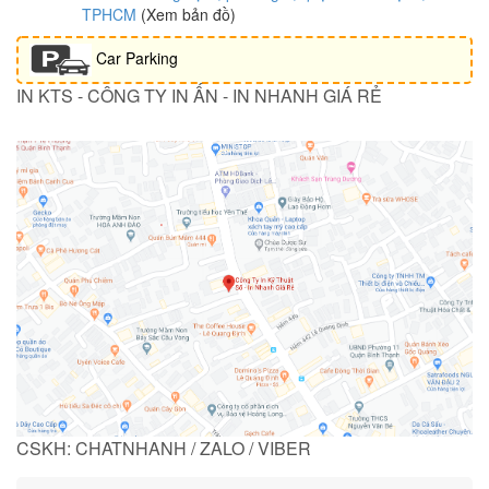
TPHCM
(Xem bản đồ)
Car Parking
IN KTS - CÔNG TY IN ẤN - IN NHANH GIÁ RẺ
CSKH: CHATNHANH / ZALO / VIBER