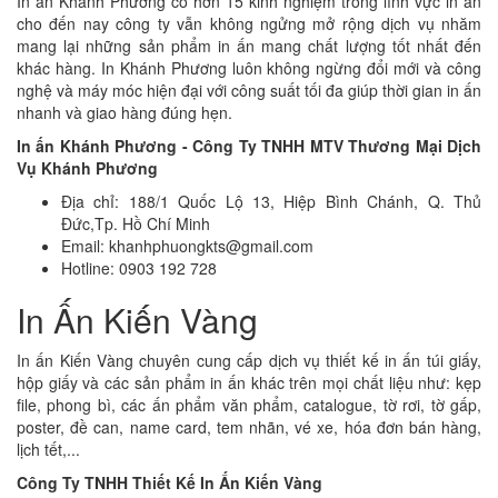
In ấn Khánh Phương có hơn 15 kinh nghiệm trong lĩnh vực in ấn
cho đến nay công ty vẫn không ngửng mở rộng dịch vụ nhăm
mang lại những sản phẩm in ấn mang chất lượng tốt nhất đến
khác hàng. In Khánh Phương luôn không ngừng đổi mới và công
nghệ và máy móc hiện đại với công suất tối đa giúp thời gian in ấn
nhanh và giao hàng đúng hẹn.
In ấn Khánh Phương - Công Ty TNHH MTV Thương Mại Dịch
Vụ Khánh Phương
Địa chỉ: 188/1 Quốc Lộ 13, Hiệp Bình Chánh, Q. Thủ
Đức,Tp. Hồ Chí Minh
Email: khanhphuongkts@gmail.com
Hotline: 0903 192 728
In Ấn Kiến Vàng
In ấn Kiến Vàng chuyên cung cấp dịch vụ thiết kế in ấn túi giấy,
hộp giấy và các sản phẩm in ấn khác trên mọi chất liệu như: kẹp
file, phong bì, các ấn phẩm văn phẩm, catalogue, tờ rơi, tờ gấp,
poster, đề can, name card, tem nhãn, vé xe, hóa đơn bán hàng,
lịch tết,...
Công Ty TNHH Thiết Kế In Ấn Kiến Vàng