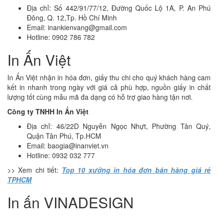
Địa chỉ: Số 442/91/77/12, Đường Quốc Lộ 1A, P. An Phú
Đông, Q. 12,Tp. Hồ Chí Minh
Email: inankienvang@gmail.com
Hotline: 0902 786 782
In Ấn Việt
In Ấn Việt nhận in hóa đơn, giấy thu chi cho quý khách hàng cam
kết in nhanh trong ngày với giá cả phù hợp, nguồn giấy in chất
lượng tốt cùng mẫu mã đa dạng có hỗ trợ giao hàng tận nơi.
Công ty TNHH In Ấn Việt
Địa chỉ: 46/22D Nguyễn Ngọc Nhựt, Phường Tân Quý,
Quận Tân Phú, Tp.HCM
Email: baogia@inanviet.vn
Hotline: 0932 032 777
>> Xem chi tiết:
Top 10 xưởng in hóa đơn bán hàng giá rẻ
TPHCM
In ấn VINADESIGN