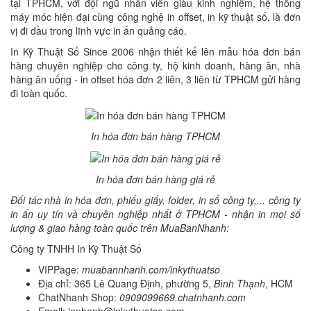
tại TPHCM, với đội ngũ nhân viên giàu kinh nghiệm, hệ thống
máy móc hiện đại cùng công nghệ in offset, in kỹ thuật số, là đơn
vị đi đầu trong lĩnh vực in ấn quảng cáo.
In Kỹ Thuật Số Since 2006 nhận thiết kế lên mẫu hóa đơn bán
hàng chuyên nghiệp cho công ty, hộ kinh doanh, hàng ăn, nhà
hàng ăn uống - in offset hóa đơn 2 liên, 3 liên từ TPHCM gửi hàng
đi toàn quốc.
In hóa đơn bán hàng TPHCM
In hóa đơn bán hàng giá rẻ
Đối tác nhà in hóa đơn, phiếu giấy, folder, in sổ công ty,... công ty
in ấn uy tín và chuyên nghiệp nhất ở TPHCM - nhận in mọi số
lượng & giao hàng toàn quốc trên MuaBanNhanh:
Công ty TNHH In Kỹ Thuật Số
VIPPage:
muabannhanh.com/inkythuatso
Địa chỉ: 365 Lê Quang Định, phường 5,
Bình Thạnh
, HCM
ChatNhanh Shop:
0909099669.chatnhanh.com