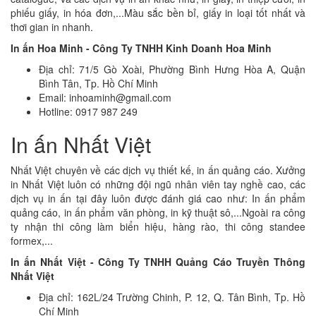
phiếu giấy, in hóa đơn,...Màu sắc bền bỉ, giấy in loại tốt nhất và
thơi gian in nhanh.
In ấn Hoa Minh - Công Ty TNHH Kinh Doanh Hoa Minh
Địa chỉ: 71/5 Gò Xoài, Phường Bình Hưng Hòa A, Quận
Bình Tân, Tp. Hồ Chí Minh
Email: inhoaminh@gmail.com
Hotline: 0917 987 249
In ấn Nhất Việt
Nhất Việt chuyên về các dịch vụ thiết kế, in ấn quảng cáo. Xưởng
in Nhất Việt luôn có những đội ngũ nhân viên tay nghề cao, các
dịch vụ in ấn tại đây luôn được đánh giá cao như: In ấn phẩm
quảng cáo, in ấn phẩm văn phòng, in kỹ thuật sô,...Ngoài ra công
ty nhận thi công làm biển hiệu, hàng rào, thi công standee
formex,...
In ấn Nhất Việt - Công Ty TNHH Quảng Cáo Truyền Thông
Nhất Việt
Địa chỉ: 162L/24 Trường Chinh, P. 12, Q. Tân Bình, Tp. Hồ
Chí Minh