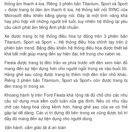
thống âm thanh 4 loa. Riêng 3 phiên bản Titanium, Sport và Sport
+ được trang bị dàn âm thanh 6 loa, hệ thống kết nối SYNC của
Microsoft điều khiển bằng giọng nói. Đây là một tính năng khá
hay phù hợp với những người trẻ tuổi, tuy nhiên hệ thống lại yêu
cầu cách phát âm tiếng Anh phải chuẩn.
Xe được trang bị hệ thống điều hòa tự động trên 3 phiên bản
Titanium, Sport và Sport +. Hệ thống điều hòa chỉnh tay trên 2
phiên bản trend. Bảng điều khiển hệ thống điều hòa được thiết kế
khá bắt mắt giúp mang đến sự hiện đại, trẻ trung cho cabin xe.
Fiesta được trang bị đèn trần xe phía trước với đèn xem bản đồ
mang đến sự tiện dụng hơn cho người ngồi trong xe vào buổi tối.
Hàng ghế sau cũng được trang bị thêm một đèn trần nhỏ khác.
Riêng 3 phiên bản Titamium, Sport và Sport+ còn được trang bị
đèn trang trí trong xe.
Khoang hành lý trên Ford Fiesta khá rộng rãi đủ chỗ cho các nhu
cầu sử dụng mua sắm cuối tuần của gia đình. Nếu có nhu cầu
chở các hàng hoá cồng kềnh hơn, hàng ghế sau của xe có thể
gập lại dễ dàng. Các vị trí đựng đồ bên trong xe cũng được bố trí
đầy đủ mang đến sự tiện dụng cho người dùng.
Vận hành, cảm giác lái & an toàn