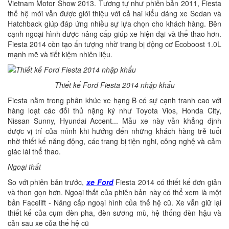
Vietnam Motor Show 2013. Tương tự như phiên bản 2011, Fiesta
thế hệ mới vẫn được giới thiệu với cả hai kiểu dáng xe Sedan và
Hatchback giúp đáp ứng nhiều sự lựa chọn cho khách hàng. Bên
cạnh ngoại hình được nâng cấp giúp xe hiện đại và thể thao hơn.
Fiesta 2014 còn tạo ấn tượng nhờ trang bị động cơ Ecoboost 1.0L
mạnh mẽ và tiết kiệm nhiên liệu.
Thiết kế Ford Fiesta 2014 nhập khẩu
Fiesta nằm trong phân khúc xe hạng B có sự cạnh tranh cao với
hàng loạt các đối thủ nặng ký như Toyota Vios, Honda City,
Nissan Sunny, Hyundai Accent... Mẫu xe này vẫn khẳng định
được vị trí của mình khi hướng đến những khách hàng trẻ tuổi
nhờ thiết kế năng động, các trang bị tiện nghi, công nghệ và cảm
giác lái thể thao.
Ngoại thất
So với phiên bản trước,
xe Ford
Fiesta 2014 có thiết kế đơn giản
và thon gọn hơn. Ngoại thất của phiên bản này có thể xem là một
bản Facelift - Nâng cấp ngoại hình của thế hệ cũ. Xe vẫn giữ lại
thiết kế của cụm đèn pha, đèn sương mù, hệ thống đèn hậu và
cản sau xe của thế hệ cũ