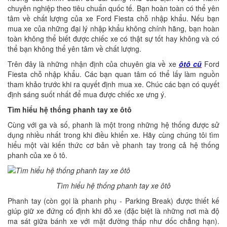
chuyên nghiệp theo tiêu chuẩn quốc tế. Bạn hoàn toàn có thể yên
tâm về chất lượng của xe Ford Fiesta chỗ nhập khẩu. Nếu bạn
mua xe của những đại lý nhập khẩu không chính hãng, bạn hoàn
toàn không thể biết được chiếc xe có thật sự tốt hay không và có
thể bạn không thể yên tâm về chất lượng.
Trên đây là những nhận định của chuyên gia về xe
ôtô cũ
Ford
Fiesta chỗ nhập khẩu. Các bạn quan tâm có thể lấy làm nguồn
tham khảo trước khi ra quyết định mua xe. Chúc các bạn có quyết
định sáng suốt nhất để mua được chiếc xe ưng ý.
Tìm hiểu hệ thống phanh tay xe ôtô
Cùng với ga và số, phanh là một trong những hệ thống được sử
dụng nhiều nhất trong khi điều khiển xe. Hãy cùng chúng tôi tìm
hiểu một vài kiến thức cơ bản về phanh tay trong cả hệ thống
phanh của xe ô tô.
Tìm hiểu hệ thống phanh tay xe ôtô
Phanh tay (còn gọi là phanh phụ - Parking Break) được thiết kế
giúp giữ xe đứng cố định khi đỗ xe (đặc biệt là những nơi mà độ
ma sát giữa bánh xe với mặt đường thấp như dốc chẳng hạn).