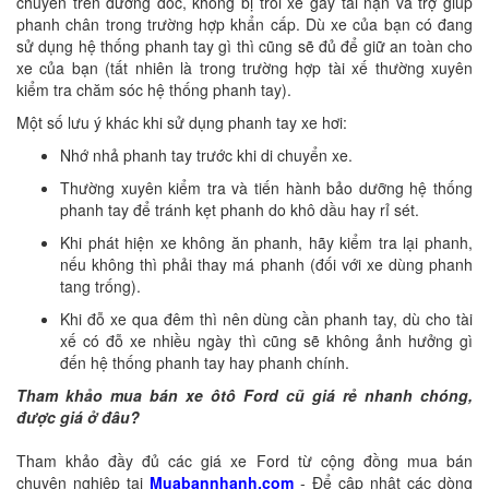
chuyển trên đường dốc, không bị trôi xe gây tai nạn và trợ giúp
phanh chân trong trường hợp khẩn cấp. Dù xe của bạn có đang
sử dụng hệ thống phanh tay gì thì cũng sẽ đủ để giữ an toàn cho
xe của bạn (tất nhiên là trong trường hợp tài xế thường xuyên
kiểm tra chăm sóc hệ thống phanh tay).
Một số lưu ý khác khi sử dụng phanh tay xe hơi:
Nhớ nhả phanh tay trước khi di chuyển xe.
Thường xuyên kiểm tra và tiến hành bảo dưỡng hệ thống
phanh tay để tránh kẹt phanh do khô dầu hay rỉ sét.
Khi phát hiện xe không ăn phanh, hãy kiểm tra lại phanh,
nếu không thì phải thay má phanh (đối với xe dùng phanh
tang trống).
Khi đỗ xe qua đêm thì nên dùng cần phanh tay, dù cho tài
xế có đỗ xe nhiều ngày thì cũng sẽ không ảnh hưởng gì
đến hệ thống phanh tay hay phanh chính.
Tham khảo mua bán xe ôtô Ford cũ giá rẻ nhanh chóng,
được giá ở đâu?
Tham khảo đầy đủ các giá xe Ford từ cộng đồng mua bán
chuyên nghiệp tại
Muabannhanh.com
- Để cập nhật các dòng