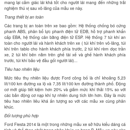
mang lại cảm giác lái khá tốt cho người lái mang đến những trải
nghiệm thú vị sau vô-lăng của mẫu xe này.
Trang thiết bị an toàn
Các trang bị an toàn trên xe bao gồm: Hệ thống chống bó cứng
phanh ABS, phân bổ lực phanh điện tử EDB, hỗ trợ phanh khẩn
cấp EBA, hệ thống cân bằng điện tử ESP. Hệ thống 7 túi khí an
toàn cho người lái và hành khách trên xe ( túi khí trên vô-lăng, túi
khí trên tablo cho hành khách phía trước, 2 túi khí rèm dọc trần
xe, 2 túi khí bên nằm trên ghế tài xế và ghế hành khách phía
trước, túi khí bảo vệ đầu gối người lái)...
Tiêu hao nhiên liệu
Mức tiêu thụ nhiên liệu được Ford công bố là chỉ khoảng 5,23
lít/100 km đường xa lộ và 7,35 lít/100 km đường thành phố. Động
cơ mới giúp tiết kiệm hơn 20% và giảm mức khí thải 15% so với
các bản động cơ nạp khí tự nhiên dung tích lớn hơn. Đây là mức
tiêu hao nhiên liêu khá ấn tượng so với các mẫu xe cùng phân
khúc.
Đối tượng phù hợp
Ford Fiesta 2014 là một trong những mẫu xe sở hữu kiểu dáng cá
tính và thể thao nhất trong phân khúc xe hạng B. Mẫu xe này còn