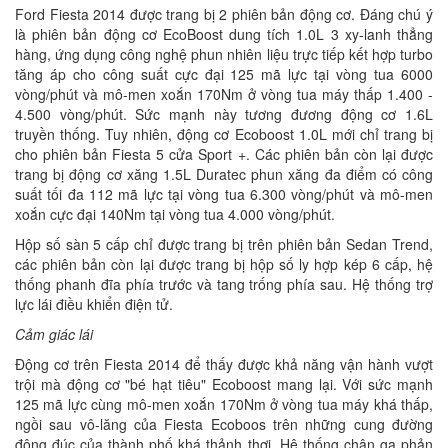
Ford Fiesta 2014 được trang bị 2 phiên bản động cơ. Đáng chú ý
là phiên bản động cơ EcoBoost dung tích 1.0L 3 xy-lanh thẳng
hàng, ứng dụng công nghệ phun nhiên liệu trực tiếp kết hợp turbo
tăng áp cho công suất cực đại 125 mã lực tại vòng tua 6000
vòng/phút và mô-men xoắn 170Nm ở vòng tua máy thấp 1.400 -
4.500 vòng/phút. Sức mạnh này tương đương động cơ 1.6L
truyền thống. Tuy nhiên, động cơ Ecoboost 1.0L mới chỉ trang bị
cho phiên bản Fiesta 5 cửa Sport +. Các phiên bản còn lại được
trang bị động cơ xăng 1.5L Duratec phun xăng đa điểm có công
suất tối đa 112 mã lực tại vòng tua 6.300 vòng/phút và mô-men
xoắn cực đại 140Nm tại vòng tua 4.000 vòng/phút.
Hộp số sàn 5 cấp chỉ được trang bị trên phiên bản Sedan Trend,
các phiên bản còn lại được trang bị hộp số ly hợp kép 6 cấp, hệ
thống phanh đĩa phía trước và tang trống phía sau. Hệ thống trợ
lực lái điều khiển điện tử.
Cảm giác lái
Động cơ trên Fiesta 2014 để thấy được khả năng vận hành vượt
trội mà động cơ "bé hạt tiêu" Ecoboost mang lại. Với sức mạnh
125 mã lực cùng mô-men xoắn 170Nm ở vòng tua máy khá thấp,
ngồi sau vô-lăng của Fiesta Ecoboos trên những cung đường
đông đúc của thành phố khá thảnh thơi, Hệ thống chân ga phản