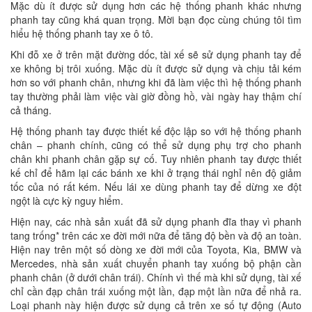
Mặc dù ít được sử dụng hơn các hệ thống phanh khác nhưng
phanh tay cũng khá quan trọng. Mời bạn đọc cùng chúng tôi tìm
hiểu hệ thống phanh tay xe ô tô.
Khi đỗ xe ở trên mặt đường dốc, tài xế sẽ sử dụng phanh tay để
xe không bị trôi xuống. Mặc dù ít được sử dụng và chịu tải kém
hơn so với phanh chân, nhưng khi đã làm việc thì hệ thống phanh
tay thường phải làm việc vài giờ đồng hồ, vài ngày hay thậm chí
cả tháng.
Hệ thống phanh tay được thiết kế độc lập so với hệ thống phanh
chân – phanh chính, cũng có thể sử dụng phụ trợ cho phanh
chân khi phanh chân gặp sự cố. Tuy nhiên phanh tay được thiết
kế chỉ để hãm lại các bánh xe khi ở trạng thái nghỉ nên độ giảm
tốc của nó rất kém. Nếu lái xe dùng phanh tay để dừng xe đột
ngột là cực kỳ nguy hiểm.
Hiện nay, các nhà sản xuất đã sử dụng phanh đĩa thay vì phanh
tang trống* trên các xe đời mới nữa để tăng độ bền và độ an toàn.
Hiện nay trên một số dòng xe đời mới của Toyota, Kia, BMW và
Mercedes, nhà sản xuất chuyển phanh tay xuống bộ phận cần
phanh chân (ở dưới chân trái). Chính vì thế mà khi sử dụng, tài xế
chỉ cần đạp chân trái xuống một lần, đạp một lần nữa để nhả ra.
Loại phanh này hiện được sử dụng cả trên xe số tự động (Auto