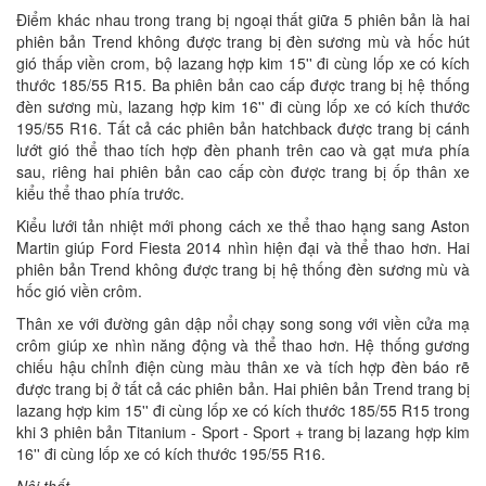
Điểm khác nhau trong trang bị ngoại thất giữa 5 phiên bản là hai
phiên bản Trend không được trang bị đèn sương mù và hốc hút
gió thấp viền crom, bộ lazang hợp kim 15'' đi cùng lốp xe có kích
thước 185/55 R15. Ba phiên bản cao cấp được trang bị hệ thống
đèn sương mù, lazang hợp kim 16'' đi cùng lốp xe có kích thước
195/55 R16. Tất cả các phiên bản hatchback được trang bị cánh
lướt gió thể thao tích hợp đèn phanh trên cao và gạt mưa phía
sau, riêng hai phiên bản cao cấp còn được trang bị ốp thân xe
kiểu thể thao phía trước.
Kiểu lưới tản nhiệt mới phong cách xe thể thao hạng sang Aston
Martin giúp Ford Fiesta 2014 nhìn hiện đại và thể thao hơn. Hai
phiên bản Trend không được trang bị hệ thống đèn sương mù và
hốc gió viền crôm.
Thân xe với đường gân dập nổi chạy song song với viền cửa mạ
crôm giúp xe nhìn năng động và thể thao hơn. Hệ thống gương
chiếu hậu chỉnh điện cùng màu thân xe và tích hợp đèn báo rẽ
được trang bị ở tất cả các phiên bản. Hai phiên bản Trend trang bị
lazang hợp kim 15'' đi cùng lốp xe có kích thước 185/55 R15 trong
khi 3 phiên bản Titanium - Sport - Sport + trang bị lazang hợp kim
16'' đi cùng lốp xe có kích thước 195/55 R16.
Nội thất