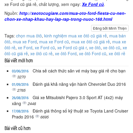
xe Ford cũ giá rẻ, chất lượng, xem ngay:
Xe Ford cũ
.
Nguồn:
http://xeotocugiare.com/mua-oto-ford-fiesta-cu-nen-
chon-xe-nhap-khau-hay-lap-rap-trong-nuoc-168.html
Đăng bởi Minh Thiện
Tags:
chọn mua ôtô
,
kinh nghiệm mua xe ôtô cũ giá rẻ
,
mua bán
ôtô
,
mua xe Ford
,
mua xe Ford cũ
,
mua xe ôtô cũ giá rẻ
,
mua xe
ôtô rẻ
,
xe Ford
,
xe Ford cũ
,
xe Ford cũ giá r
,
xe ôtô
,
xe ôtô cũ
,
xe
ôtô cũ giá rẻ
,
xe ôtô cũ rẻ
,
xe ôtô Ford
,
xe ôtô Ford cũ
,
xe ôtô rẻ
Bài viết mới hơn
Chia sẻ cách thức săn vé máy bay giá rẻ cho bạn
03/06/2016
3270
Đánh giá khả năng vận hành Chevrolet Duo 2016
01/09/2016
2765
Giá xe Mitsubishi Pajero 3.0 Sport AT (4x2) máy
26/08/2016
xăng
2448
Đánh giá thông số kỹ thuật xe Toyota Land Cruiser
17/08/2016
Prado 2016
6695
Bài viết cũ hơn