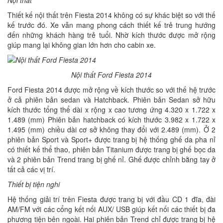
Thiết kế nội thất trên Fiesta 2014 không có sự khác biệt so với thế
kế trước đó. Xe vẫn mang phong cách thiết kế trẻ trung hướng
đến những khách hàng trẻ tuổi. Nhờ kích thước được mở rộng
giúp mang lại không gian lớn hơn cho cabin xe.
Nội thất Ford Fiesta 2014
Ford Fiesta 2014 được mở rộng về kích thước so với thế hệ trước
ở cả phiên bản sedan và Hatchback. Phiên bản Sedan sở hữu
kích thước tổng thể dài x rộng x cao tương ứng 4.320 x 1.722 x
1.489 (mm) Phiên bản hatchback có kích thước 3.982 x 1.722 x
1.495 (mm) chiều dài cơ sở không thay đổi với 2.489 (mm). Ở 2
phiên bản Sport và Sport+ được trang bị hệ thống ghế da pha nỉ
có thiết kế thể thao, phiên bản Titanium được trang bị ghế bọc da
và 2 phiên bản Trend trang bị ghế nỉ. Ghế được chỉnh bằng tay ở
tất cả các vị trí.
Thiết bị tiện nghi
Hệ thống giải trí trên Fiesta được trang bị với đầu CD 1 đĩa, đài
AM/FM với các cổng kết nối AUX/ USB giúp kết nối các thiết bị đa
phương tiện bên ngoài. Hai phiên bản Trend chỉ được trang bị hệ