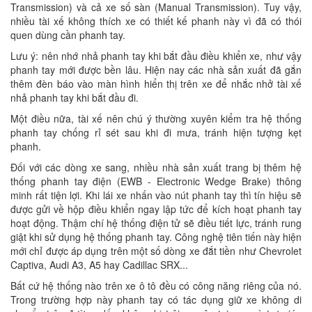
Transmission) và cả xe số sàn (Manual Transmission). Tuy vậy,
nhiều tài xế không thích xe có thiết kế phanh này vì đã có thói
quen dùng cần phanh tay.
Lưu ý: nên nhớ nhả phanh tay khi bắt đầu điều khiển xe, như vậy
phanh tay mới được bền lâu. Hiện nay các nhà sản xuất đã gắn
thêm đèn báo vào màn hình hiển thị trên xe để nhắc nhở tài xế
nhả phanh tay khi bắt đầu đi.
Một điều nữa, tài xế nên chú ý thường xuyên kiểm tra hệ thống
phanh tay chống rỉ sét sau khi đi mưa, tránh hiện tượng kẹt
phanh.
Đối với các dòng xe sang, nhiều nhà sản xuất trang bị thêm hệ
thống phanh tay điện (EWB - Electronic Wedge Brake) thông
minh rất tiện lợi. Khi lái xe nhấn vào nút phanh tay thì tín hiệu sẽ
được gửi về hộp điều khiển ngay lập tức để kích hoạt phanh tay
hoạt động. Thậm chí hệ thống điện tử sẽ điều tiết lực, tránh rung
giật khi sử dụng hệ thống phanh tay. Công nghệ tiên tiến này hiện
mới chỉ được áp dụng trên một số dòng xe đắt tiền như Chevrolet
Captiva, Audi A3, A5 hay Cadillac SRX...
Bất cứ hệ thống nào trên xe ô tô đều có công năng riêng của nó.
Trong trường hợp này phanh tay có tác dụng giữ xe không di