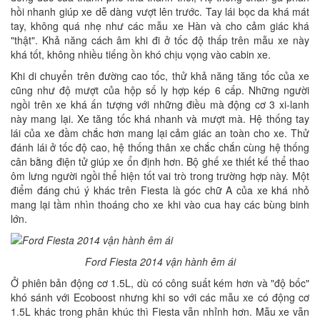
hồi nhanh giúp xe dễ dàng vượt lên trước. Tay lái bọc da khá mát
tay, không quá nhẹ như các mẫu xe Hàn và cho cảm giác khá
"thật". Khả năng cách âm khi đi ở tốc độ thấp trên mẫu xe này
khá tốt, không nhiều tiếng ồn khó chịu vọng vào cabin xe.
Khi di chuyển trên đường cao tốc, thử khả năng tăng tốc của xe
cũng như độ mượt của hộp số ly hợp kép 6 cấp. Những người
ngồi trên xe khá ấn tượng với những điều mà động cơ 3 xi-lanh
này mang lại. Xe tăng tốc khá nhanh và mượt mà. Hệ thống tay
lái của xe đầm chắc hơn mang lại cảm giác an toàn cho xe. Thử
đánh lái ở tốc độ cao, hệ thống thân xe chắc chắn cùng hệ thống
cân bằng điện tử giúp xe ổn định hơn. Bộ ghế xe thiết kế thể thao
ôm lưng người ngồi thể hiện tốt vai trò trong trường hợp này. Một
điểm đáng chú ý khác trên Fiesta là góc chữ A của xe khá nhỏ
mang lại tầm nhìn thoáng cho xe khi vào cua hay các bùng binh
lớn.
Ford Fiesta 2014 vận hành êm ái
Ở phiên bản động cơ 1.5L, dù có công suất kém hơn và "độ bốc"
khó sánh với Ecoboost nhưng khi so với các mẫu xe có động cơ
1.5L khác trong phân khúc thì Fiesta vẫn nhỉnh hơn. Mẫu xe vẫn