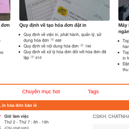
a đơn
Quy định về tạo hóa đơn đặt in
Máy 
ngàn
Quy định về việc in, phát hành, quản lý, sử
dụng hóa đơn
686
ẻ
Top
Quy định về nội dung hóa đơn
746
hà
Quy định về xử lý hóa đơn đối với hóa đơn đã
ho
Top
lập
615
in 
Đặt
thu
Chuyên mục hot
Tags
, in hóa đơn bán lẻ
CSKH: CHATNHA
Giờ làm việc
Thứ 2 - Thứ 7 : 8h - 19h
(Chủ nhật nghỉ)