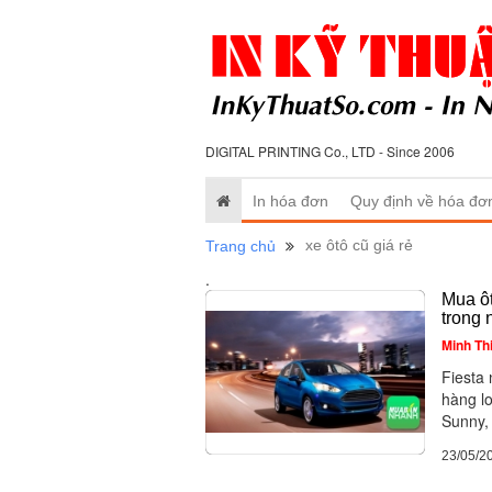
DIGITAL PRINTING Co., LTD - Since 2006
In hóa đơn
Quy định về hóa đơ
xe ôtô cũ giá rẻ
Trang chủ
.
Mua ôt
trong
Minh Th
Fiesta
hàng lo
Sunny,
23/05/2