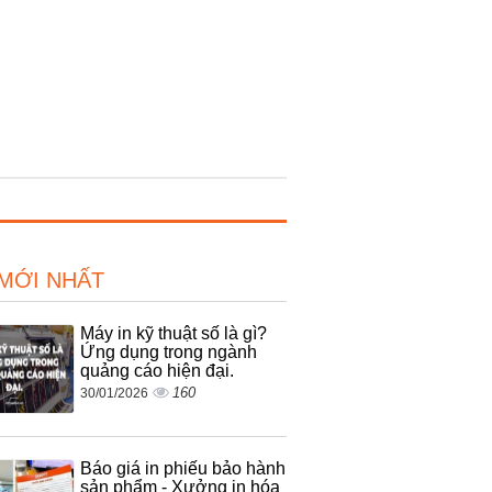
 MỚI NHẤT
Máy in kỹ thuật số là gì?
Ứng dụng trong ngành
quảng cáo hiện đại.
160
30/01/2026
Báo giá in phiếu bảo hành
sản phẩm - Xưởng in hóa