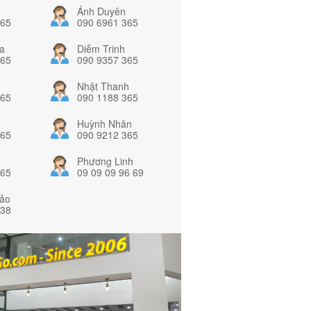
Ánh Duyên
365
090 6961 365
a
Diễm Trinh
365
090 9357 365
Nhật Thanh
365
090 1188 365
Huỳnh Nhân
365
090 9212 365
Phương Linh
365
09 09 09 96 69
ảo
838