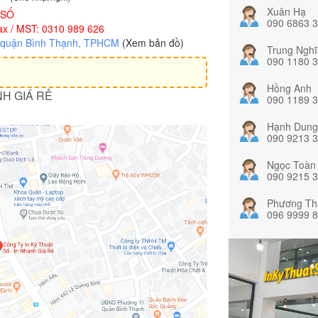
Xuân Hạ
 SỐ
090 6863 
x / MST: 0310 989 626
, quận Bình Thạnh, TPHCM
(Xem bản đồ)
Trung Nghĩ
090 1180 
Hồng Anh
NH GIÁ RẺ
090 1189 
Hạnh Dung
090 9213 
Ngọc Toàn
090 9215 
Phương Th
096 9999 