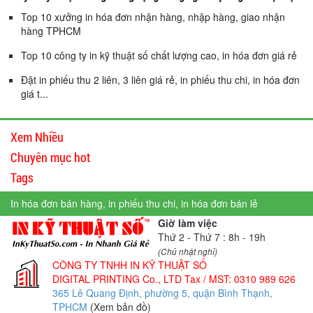
Top 10 xưởng in hóa đơn nhận hàng, nhập hàng, giao nhận
hàng TPHCM
Top 10 công ty in kỹ thuật số chất lượng cao, in hóa đơn giá rẻ
Đặt in phiếu thu 2 liên, 3 liên giá rẻ, in phiếu thu chi, in hóa đơn
giá t...
Xem Nhiều
Chuyên mục hot
Tags
In hóa đơn bán hàng, in phiếu thu chi, in hóa đơn bán lẻ
Giờ làm việc
Thứ 2 - Thứ 7 : 8h - 19h
(Chủ nhật nghỉ)
CÔNG TY TNHH IN KỸ THUẬT SỐ
DIGITAL PRINTING Co., LTD
Tax / MST: 0310 989 626
365 Lê Quang Định, phường 5, quận Bình Thạnh,
TPHCM
(Xem bản đồ)