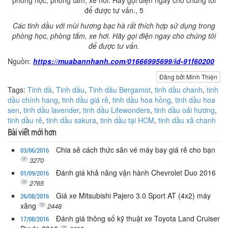
Các tinh dầu với mùi hương bạc hà rất thích hợp sử dụng trong
phòng học, phòng tắm, xe hơi. Hãy gọi điện ngay cho chúng tôi
để được tư vấn.
Nguồn:
https://muabannhanh.com/01666995699/id-91f60200
Đăng bởi Minh Thiện
Tags:
Tinh dầ
,
Tinh dầu
,
Tinh dầu Bergamot
,
tinh dầu chanh
,
tinh
dầu chính hang
,
tinh dầu giá rẻ
,
tinh dầu hoa hồng
,
tinh dầu hoa
sen
,
tinh dầu lavender
,
tinh dầu Lifewonders
,
tinh dầu oải hương
,
tinh dầu rẻ
,
tinh dầu sakura
,
tinh dầu tại HCM
,
tinh dầu xả chanh
Bài viết mới hơn
Chia sẻ cách thức săn vé máy bay giá rẻ cho bạn
03/06/2016
3270
Đánh giá khả năng vận hành Chevrolet Duo 2016
01/09/2016
2765
Giá xe Mitsubishi Pajero 3.0 Sport AT (4x2) máy
26/08/2016
xăng
2448
Đánh giá thông số kỹ thuật xe Toyota Land Cruiser
17/08/2016