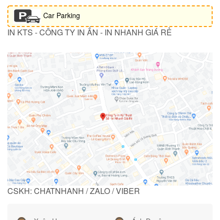
Car Parking
IN KTS - CÔNG TY IN ẤN - IN NHANH GIÁ RẺ
CSKH: CHATNHANH / ZALO / VIBER