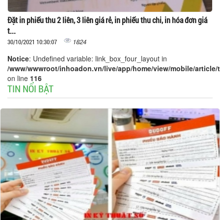
Đặt in phiếu thu 2 liên, 3 liên giá rẻ, in phiếu thu chi, in hóa đơn giá
t...
1824
30/10/2021 10:30:07
Notice
: Undefined variable: link_box_four_layout in
/www/wwwroot/inhoadon.vn/live/app/home/view/mobile/article/t
on line
116
TIN NỔI BẬT