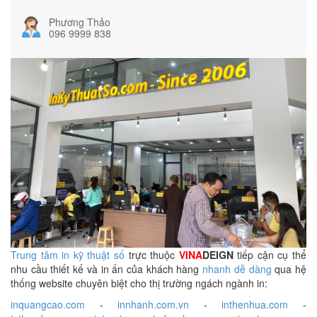
Phương Thảo
096 9999 838
Trung tâm in kỹ thuật số
trực thuộc
VINA
DEIGN
tiếp cận cụ thể
nhu cầu thiết kế và in ấn của khách hàng
nhanh dễ dàng
qua hệ
thống website chuyên biệt cho thị trường ngách ngành in:
inquangcao.com
-
innhanh.com.vn
-
inthenhua.com
-