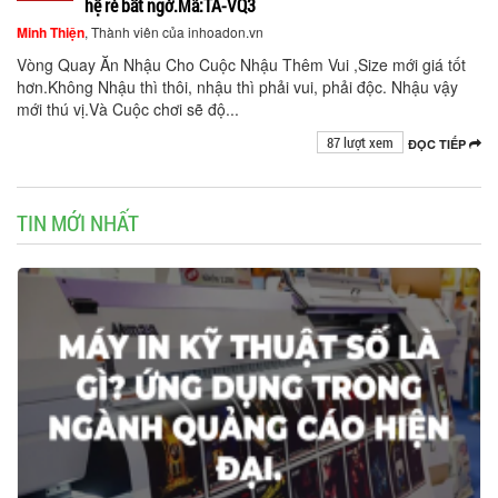
hệ rẻ bất ngờ.Mã:TA-VQ3
Minh Thiện
, Thành viên của inhoadon.vn
Vòng Quay Ăn Nhậu Cho Cuộc Nhậu Thêm Vui ,Size mới giá tốt
hơn.Không Nhậu thì thôi, nhậu thì phải vui, phải độc. Nhậu vậy
mới thú vị.Và Cuộc chơi sẽ độ...
87 lượt xem
ĐỌC TIẾP
TIN MỚI NHẤT