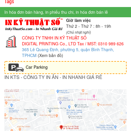
Tags
In hóa đơn bán hàng, in phiếu thu chi, in hóa đơn bán lẻ
Giờ làm việc
Thứ 2 - Thứ 7 : 8h - 19h
(Chủ nhật nghỉ)
CÔNG TY TNHH IN KỸ THUẬT SỐ
DIGITAL PRINTING Co., LTD
Tax / MST: 0310 989 626
365 Lê Quang Định, phường 5, quận Bình Thạnh,
TPHCM
(Xem bản đồ)
Car Parking
IN KTS - CÔNG TY IN ẤN - IN NHANH GIÁ RẺ