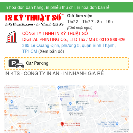
In hóa đơn bán hàng, in phiếu thu chi, in hóa đơn bán lẻ
Giờ làm việc
Thứ 2 - Thứ 7 : 8h - 19h
(Chủ nhật nghỉ)
CÔNG TY TNHH IN KỸ THUẬT SỐ
DIGITAL PRINTING Co., LTD
Tax / MST: 0310 989 626
365 Lê Quang Định, phường 5, quận Bình Thạnh,
TPHCM
(Xem bản đồ)
Car Parking
IN KTS - CÔNG TY IN ẤN - IN NHANH GIÁ RẺ