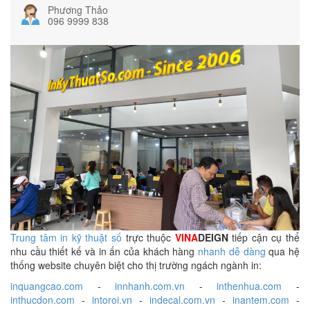
Phương Thảo
096 9999 838
Trung tâm in kỹ thuật số
trực thuộc
VINA
DEIGN
tiếp cận cụ thể
nhu cầu thiết kế và in ấn của khách hàng
nhanh dễ dàng
qua hệ
thống website chuyên biệt cho thị trường ngách ngành in:
inquangcao.com
-
innhanh.com.vn
-
inthenhua.com
-
inthucdon.com
-
intoroi.vn
-
indecal.com.vn
-
inantem.com
-