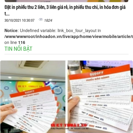
Đặt in phiếu thu 2 liên, 3 liên giá rẻ, in phiếu thu chi, in hóa đơn giá
t...
1824
30/10/2021 10:30:07
Notice
: Undefined variable: link_box_four_layout in
/www/wwwroot/inhoadon.vn/live/app/home/view/mobile/article/t
on line
116
TIN NỔI BẬT