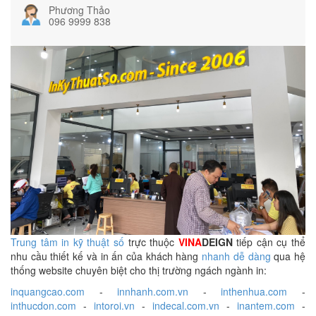
Phương Thảo
096 9999 838
Trung tâm in kỹ thuật số
trực thuộc
VINA
DEIGN
tiếp cận cụ thể
nhu cầu thiết kế và in ấn của khách hàng
nhanh dễ dàng
qua hệ
thống website chuyên biệt cho thị trường ngách ngành in:
inquangcao.com
-
innhanh.com.vn
-
inthenhua.com
-
inthucdon.com
-
intoroi.vn
-
indecal.com.vn
-
inantem.com
-