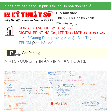
In hóa đơn bán hàng, in phiếu thu chi, in hóa đơn bán lẻ
Giờ làm việc
Thứ 2 - Thứ 7 : 8h - 19h
(Chủ nhật nghỉ)
CÔNG TY TNHH IN KỸ THUẬT SỐ
DIGITAL PRINTING Co., LTD
Tax / MST: 0310 989 626
365 Lê Quang Định, phường 5, quận Bình Thạnh,
TPHCM
(Xem bản đồ)
Car Parking
IN KTS - CÔNG TY IN ẤN - IN NHANH GIÁ RẺ