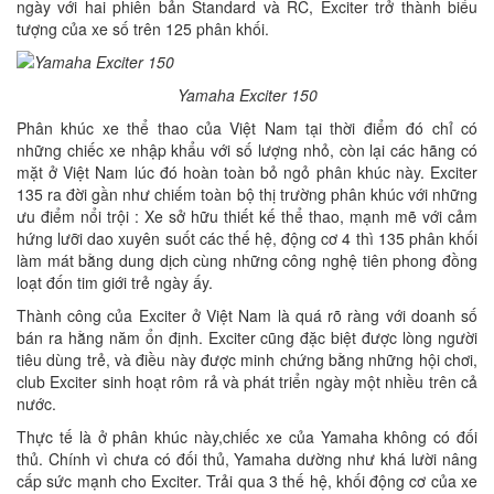
ngày với hai phiên bản Standard và RC, Exciter trở thành biểu
tượng của xe số trên 125 phân khối.
Yamaha Exciter 150
Phân khúc xe thể thao của Việt Nam tại thời điểm đó chỉ có
những chiếc xe nhập khẩu với số lượng nhỏ, còn lại các hãng có
mặt ở Việt Nam lúc đó hoàn toàn bỏ ngỏ phân khúc này. Exciter
135 ra đời gần như chiếm toàn bộ thị trường phân khúc với những
ưu điểm nổi trội : Xe sở hữu thiết kế thể thao, mạnh mẽ với cảm
hứng lưỡi dao xuyên suốt các thế hệ, động cơ 4 thì 135 phân khối
làm mát bằng dung dịch cùng những công nghệ tiên phong đồng
loạt đốn tim giới trẻ ngày ấy.
Thành công của Exciter ở Việt Nam là quá rõ ràng với doanh số
bán ra hằng năm ổn định. Exciter cũng đặc biệt được lòng người
tiêu dùng trẻ, và điều này được minh chứng bằng những hội chơi,
club Exciter sinh hoạt rôm rả và phát triển ngày một nhiều trên cả
nước.
Thực tế là ở phân khúc này,chiếc xe của Yamaha không có đối
thủ. Chính vì chưa có đối thủ, Yamaha dường như khá lười nâng
cấp sức mạnh cho Exciter. Trải qua 3 thế hệ, khối động cơ của xe