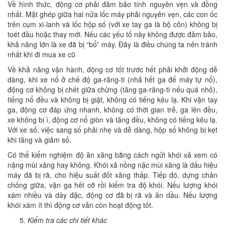
Về hình thức, động cơ phải đảm bảo tính nguyên vẹn và đồng
nhất. Mặt ghép giữa hai nửa lốc máy phải nguyên vẹn, các con ốc
trên cụm xi-lanh và lốc hộp số (với xe tay ga là bộ côn) không bị
toét đầu hoặc thay mới. Nếu các yếu tố này không được đảm bảo,
khả năng lớn là xe đã bị “bổ” máy. Đây là điều chúng ta nên tránh
nhất khi đi mua xe cũ
Về khả năng vận hành, động cơ tốt trước hết phải khởi động dễ
dàng, khi xe nổ ở chế độ ga-răng-ti (nhả hết ga để máy tự nổ),
động cơ không bị chết giữa chừng (tăng ga-răng-ti nếu quá nhỏ),
tiếng nổ đều và không bị giật, không có tiếng kêu lạ. Khi vặn tay
ga, động cơ đáp ứng nhanh, không có thời gian trễ, ga lên đều,
xe không bị ì, động cơ nổ giòn và tăng đều, không có tiếng kêu lạ.
Với xe số, việc sang số phải nhẹ và dễ dàng, hộp số không bị kẹt
khi tăng và giảm số.
Có thể kiểm nghiệm độ ăn xăng bằng cách ngửi khói xả xem có
nặng mùi xăng hay không. Khói xả nồng nặc mùi xăng là dấu hiệu
máy đã bị rã, cho hiệu suất đốt xăng thấp. Tiếp đó, dựng chân
chống giữa, vặn ga hết cỡ rồi kiểm tra độ khói. Nếu lượng khói
xám nhiều và dày đặc, động cơ đã bị rã và ăn dầu. Nếu lượng
khói xám ít thì động cơ vẫn còn hoạt động tốt.
Kiểm tra các chi tiết khác