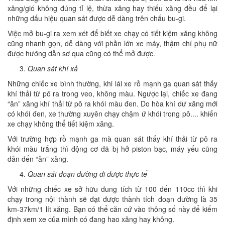
xăng/gió không đúng tỉ lệ, thừa xăng hay thiếu xăng đều để lại
những dấu hiệu quan sát được dễ dàng trên chấu bu-gi.
Việc mở bu-gi ra xem xét để biết xe chạy có tiết kiệm xăng không
cũng nhanh gọn, dễ dàng với phần lớn xe máy, thậm chí phụ nữ
được hướng dẫn sơ qua cũng có thể mở được.
Quan sát khí xả
Những chiếc xe bình thường, khi lái xe rồ mạnh ga quan sát thấy
khí thải từ pô ra trong veo, không màu. Ngược lại, chiếc xe đang
“ăn” xăng khí thải từ pô ra khói màu đen. Do hòa khí dư xăng mới
có khói đen, xe thường xuyên chạy chậm ứ khói trong pô.... khiến
xe chạy không thể tiết kiệm xăng.
Với trường hợp rồ mạnh ga mà quan sát thấy khí thải từ pô ra
khói màu trắng thì động cơ đã bị hở piston bạc, máy yếu cũng
dẫn đến “ăn” xăng.
Quan sát đoạn đường đi được thực tế
Với những chiếc xe sở hữu dung tích từ 100 đến 110cc thì khi
chạy trong nội thành sẽ đạt được thành tích đoạn đường là 35
km-37km/1 lít xăng. Bạn có thể căn cứ vào thông số này để kiểm
định xem xe của mình có đang hao xăng hay không.