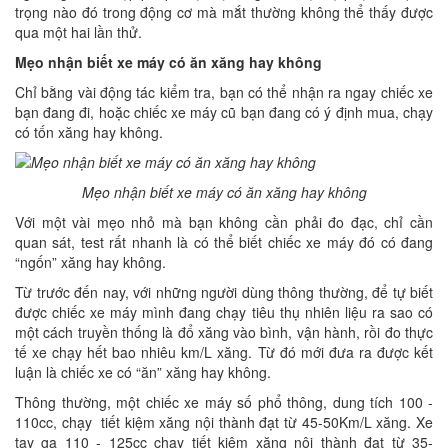
trọng nào đó trong động cơ mà mắt thường không thể thấy được
qua một hai lần thử.
Mẹo nhận biết xe máy có ăn xăng hay không
Chỉ bằng vài động tác kiểm tra, bạn có thể nhận ra ngay chiếc xe
bạn đang đi, hoặc chiếc xe máy cũ bạn đang có ý định mua, chạy
có tốn xăng hay không.
Mẹo nhận biết xe máy có ăn xăng hay không
Với một vài mẹo nhỏ mà bạn không cần phải đo đạc, chỉ cần
quan sát, test rất nhanh là có thể biết chiếc xe máy đó có đang
“ngốn” xăng hay không.
Từ trước đến nay, với những người dùng thông thường, để tự biết
được chiếc xe máy mình đang chạy tiêu thụ nhiên liệu ra sao có
một cách truyền thống là đổ xăng vào bình, vận hành, rồi đo thực
tế xe chạy hết bao nhiêu km/L xăng. Từ đó mới đưa ra được kết
luận là chiếc xe có “ăn” xăng hay không.
Thông thường, một chiếc xe máy số phổ thông, dung tích 100 -
110cc, chạy tiết kiệm xăng nội thành đạt từ 45-50Km/L xăng. Xe
tay ga 110 - 125cc chạy tiết kiệm xăng nội thành đạt từ 35-