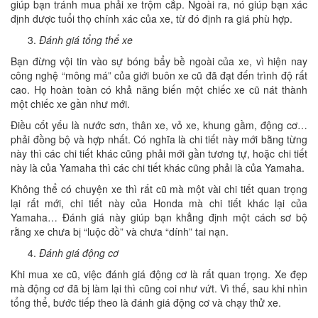
giúp bạn tránh mua phải xe trộm cắp. Ngoài ra, nó giúp bạn xác
định được tuổi thọ chính xác của xe, từ đó định ra giá phù hợp.
Đánh giá tổng thể xe
Bạn đừng vội tin vào sự bóng bẩy bề ngoài của xe, vì hiện nay
công nghệ “mông má” của giới buôn xe cũ đã đạt đến trình độ rất
cao. Họ hoàn toàn có khả năng biến một chiếc xe cũ nát thành
một chiếc xe gần như mới.
Điều cốt yếu là nước sơn, thân xe, vỏ xe, khung gầm, động cơ…
phải đồng bộ và hợp nhất. Có nghĩa là chi tiết này mới bằng từng
này thì các chi tiết khác cũng phải mới gần tương tự, hoặc chi tiết
này là của Yamaha thì các chi tiết khác cũng phải là của Yamaha.
Không thể có chuyện xe thì rất cũ mà một vài chi tiết quan trọng
lại rất mới, chi tiết này của Honda mà chi tiết khác lại của
Yamaha… Đánh giá này giúp bạn khẳng định một cách sơ bộ
rằng xe chưa bị “luộc đồ” và chưa “dính” tai nạn.
Đánh giá động cơ
Khi mua xe cũ, việc đánh giá động cơ là rất quan trọng. Xe đẹp
mà động cơ đã bị làm lại thì cũng coi như vứt. Vì thế, sau khi nhìn
tổng thể, bước tiếp theo là đánh giá động cơ và chạy thử xe.