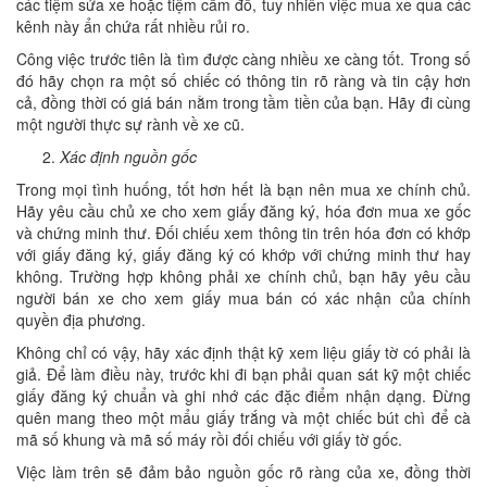
các tiệm sửa xe hoặc tiệm cầm đồ, tuy nhiên việc mua xe qua các
kênh này ẩn chứa rất nhiều rủi ro.
Công việc trước tiên là tìm được càng nhiều xe càng tốt. Trong số
đó hãy chọn ra một số chiếc có thông tin rõ ràng và tin cậy hơn
cả, đồng thời có giá bán nằm trong tầm tiền của bạn. Hãy đi cùng
một người thực sự rành về xe cũ.
Xác định nguồn gốc
Trong mọi tình huống, tốt hơn hết là bạn nên mua xe chính chủ.
Hãy yêu cầu chủ xe cho xem giấy đăng ký, hóa đơn mua xe gốc
và chứng minh thư. Đối chiếu xem thông tin trên hóa đơn có khớp
với giấy đăng ký, giấy đăng ký có khớp với chứng minh thư hay
không. Trường hợp không phải xe chính chủ, bạn hãy yêu cầu
người bán xe cho xem giấy mua bán có xác nhận của chính
quyền địa phương.
Không chỉ có vậy, hãy xác định thật kỹ xem liệu giấy tờ có phải là
giả. Để làm điều này, trước khi đi bạn phải quan sát kỹ một chiếc
giấy đăng ký chuẩn và ghi nhớ các đặc điểm nhận dạng. Đừng
quên mang theo một mẩu giấy trắng và một chiếc bút chì để cà
mã số khung và mã số máy rồi đối chiếu với giấy tờ gốc.
Việc làm trên sẽ đảm bảo nguồn gốc rõ ràng của xe, đồng thời