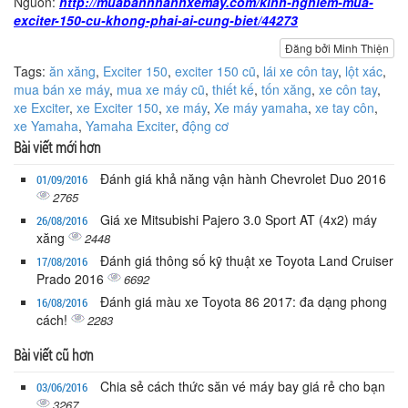
Nguồn:
http://muabannhanhxemay.com/kinh-nghiem-mua-
exciter-150-cu-khong-phai-ai-cung-biet/44273
Đăng bởi Minh Thiện
Tags:
ăn xăng
,
Exciter 150
,
exciter 150 cũ
,
lái xe côn tay
,
lột xác
,
mua bán xe máy
,
mua xe máy cũ
,
thiết kế
,
tốn xăng
,
xe côn tay
,
xe Exciter
,
xe Exciter 150
,
xe máy
,
Xe máy yamaha
,
xe tay côn
,
xe Yamaha
,
Yamaha Exciter
,
động cơ
Bài viết mới hơn
Đánh giá khả năng vận hành Chevrolet Duo 2016
01/09/2016
2765
Giá xe Mitsubishi Pajero 3.0 Sport AT (4x2) máy
26/08/2016
xăng
2448
Đánh giá thông số kỹ thuật xe Toyota Land Cruiser
17/08/2016
Prado 2016
6692
Đánh giá màu xe Toyota 86 2017: đa dạng phong
16/08/2016
cách!
2283
Bài viết cũ hơn
Chia sẻ cách thức săn vé máy bay giá rẻ cho bạn
03/06/2016
3267