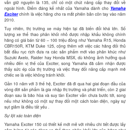
vẫn giữ nguyên là 135, chỉ có một chút nâng cấp thay đổi về
ngoài hình. Điểm đáng kể nhất của Yamaha dành cho
Yamaha
Exciter
chính là việc hãng cho ra mắt phiên bản côn tay vào năm
2010.
Tuy nhiên, thị trường xe máy hiện tại đã biến đổi khá lớn. Số
lượng xe thể thao phân khối nhỏ được nhập khẩu không chính
hãng có giá bán từ 60 – 100 triệu đồng như Yamaha R15, Honda
CBR150R, KTM Duke 125, cộng thêm với việc các hãng đối thủ
bắt đầu rục rịch đưa ra các sản phẩm mới vào phân khúc như
Suzuki Axelo, Raider hay Honda MSX, dù không ảnh hưởng quá
nhiều đến vị thế của Exciter, song Yamaha đã cảm nhận được
thấy sức ép của thị trường và việc thay đổi nâng cấp mạnh mẽ
chiếc xe là việc không tránh khỏi.
Gần 10 năm với 3 thế hệ, Exciter đã đi qua hai giai đoạn đầu của
vòng đời sản phẩm là gia nhập thị trường và phát triển, còn 2 giai
đoạn sau là bão hòa và suy tàn Exciter vẫn chưa bước tới, song
nếu như không có một sự thay đổi một cách toàn diện, ngày sự
sụt giảm là điều tất yếu .
Sự lột xác toàn diện
Yamaha Exciter 150 có thiết kế mới mẻ với nhiều chi tiết được lấy
cảm hứng từ các dòng xe thể thao phân khối lớn của hãng như