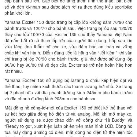
cặp bánh sau lớn. Đặc biệt để tăng thêm tính thể thao, pát biển
số và đèn xi-nhan sau được tách rời ra theo đúng kiểu sportbike
phân khối lớn.
Yamaha Exciter 150 được trang bị cặp lốp không săm 70/90 cho
bánh trước và 120/70 cho bánh sau. Việc trang bị lốp sau 120/70
thay cho lốp 100/70 của Exciter 135 cho thấy Yamaha Việt Nam
đã nắm bắt rõ sở thích lốp lớn của người tiêu dùng. Lốp sau lớn
vừa tăng tính thẩm mĩ cho xe, vừa đảm bảo an toàn và vững
chắc khi vận hành. Điểm đáng tiếc là hãng vẫn “tiết kiệm” khi vẫn
chỉ trang bị lốp 70/90 cho bánh trước, giá như được sử dụng lốp
80/90 hay 90/80 thì vẻ đẹp của Exciter sẽ trở nên hoàn hảo hơn
rất nhiều.
Yamaha Exciter 150 sử dụng bộ lazang 5 chấu kép hiện đại và
thể thao, tuy nhiên kích thước các thanh lazang hơi nhỏ. Xe trang
bị 2 phanh đĩa với đĩa phanh đường kính 245mm cho bánh trước
và đĩa phanh đường kính 203mm cho bánh sau.
Mặt đồng hồ công-tơ-mét của Exciter 150 có thiết kế thể thao với
sự kết hợp giữa đồng hồ điện tử và analog. Mỗi khi mở máy xe,
người sử dụng sẽ được chào đón với dòng chữ “Hi Buddy” và
“Ready to go”, xuất hiện luân phiên trên màn hình LCD. Đồng hồ
tua máy dạng analog cổ điển, mặt đông hồ điện tử thể hiện tốc