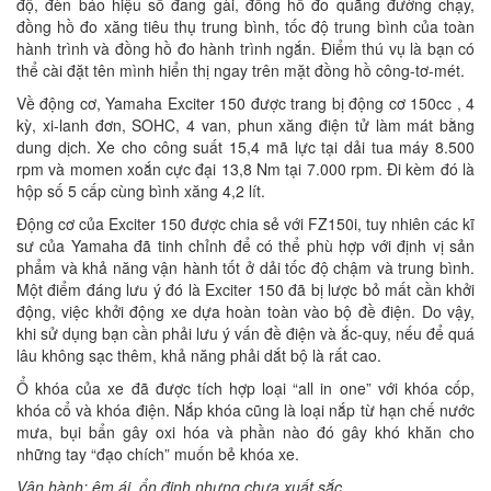
độ, đèn báo hiệu số đang gài, đồng hồ đo quãng đường chạy,
đồng hồ đo xăng tiêu thụ trung bình, tốc độ trung bình của toàn
hành trình và đồng hồ đo hành trình ngắn. Điểm thú vụ là bạn có
thể cài đặt tên mình hiển thị ngay trên mặt đồng hồ công-tơ-mét.
Về động cơ, Yamaha Exciter 150 được trang bị động cơ 150cc , 4
kỳ, xi-lanh đơn, SOHC, 4 van, phun xăng điện tử làm mát bằng
dung dịch. Xe cho công suất 15,4 mã lực tại dải tua máy 8.500
rpm và momen xoắn cực đại 13,8 Nm tại 7.000 rpm. Đi kèm đó là
hộp số 5 cấp cùng bình xăng 4,2 lít.
Động cơ của Exciter 150 được chia sẻ với FZ150i, tuy nhiên các kĩ
sư của Yamaha đã tinh chỉnh để có thể phù hợp với định vị sản
phẩm và khả năng vận hành tốt ở dải tốc độ chậm và trung bình.
Một điểm đáng lưu ý đó là Exciter 150 đã bị lược bỏ mất cần khởi
động, việc khởi động xe dựa hoàn toàn vào bộ đề điện. Do vậy,
khi sử dụng bạn cần phải lưu ý vấn đề điện và ắc-quy, nếu để quá
lâu không sạc thêm, khả năng phải dắt bộ là rất cao.
Ổ khóa của xe đã được tích hợp loại “all in one” với khóa cốp,
khóa cổ và khóa điện. Nắp khóa cũng là loại nắp từ hạn chế nước
mưa, bụi bẩn gây oxi hóa và phần nào đó gây khó khăn cho
những tay “đạo chích” muốn bẻ khóa xe.
Vận hành: êm ái, ổn định nhưng chưa xuất sắc