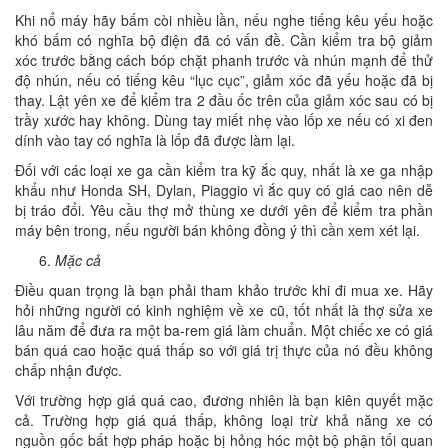
Khi nổ máy hãy bấm còi nhiều lần, nếu nghe tiếng kêu yếu hoặc
khó bấm có nghĩa bộ điện đã có vấn đề. Cần kiểm tra bộ giảm
xóc trước bằng cách bóp chặt phanh trước và nhún mạnh để thử
độ nhún, nếu có tiếng kêu “lục cục”, giảm xóc đã yếu hoặc đã bị
thay. Lật yên xe để kiểm tra 2 đầu ốc trên của giảm xóc sau có bị
trầy xước hay không. Dùng tay miết nhẹ vào lốp xe nếu có xi đen
dính vào tay có nghĩa là lốp đã được làm lại.
Đối với các loại xe ga cần kiểm tra kỹ ắc quy, nhất là xe ga nhập
khẩu như Honda SH, Dylan, Piaggio vì ắc quy có giá cao nên dễ
bị tráo đổi. Yêu cầu thợ mở thùng xe dưới yên để kiểm tra phần
máy bên trong, nếu người bán không đồng ý thì cần xem xét lại.
Mặc cả
Điều quan trọng là bạn phải tham khảo trước khi đi mua xe. Hãy
hỏi những người có kinh nghiệm về xe cũ, tốt nhất là thợ sửa xe
lâu năm để đưa ra một ba-rem giá làm chuẩn. Một chiếc xe có giá
bán quá cao hoặc quá thấp so với giá trị thực của nó đều không
chấp nhận được.
Với trường hợp giá quá cao, đương nhiên là bạn kiên quyết mặc
cả. Trường hợp giá quá thấp, không loại trừ khả năng xe có
nguồn gốc bất hợp pháp hoặc bị hỏng hóc một bộ phận tối quan