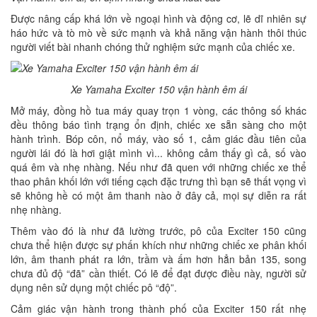
Được nâng cấp khá lớn về ngoại hình và động cơ, lẽ dĩ nhiên sự
háo hức và tò mò về sức mạnh và khả năng vận hành thôi thúc
người viết bài nhanh chóng thử nghiệm sức mạnh của chiếc xe.
Xe Yamaha Exciter 150 vận hành êm ái
Mở máy, đồng hồ tua máy quay trọn 1 vòng, các thông số khác
đều thông báo tình trạng ổn định, chiếc xe sẵn sàng cho một
hành trình. Bóp côn, nổ máy, vào số 1, cảm giác đầu tiên của
người lái đó là hơi giật mình vì... không cảm thấy gì cả, số vào
quá êm và nhẹ nhàng. Nếu như đã quen với những chiếc xe thể
thao phân khối lớn với tiếng cạch đặc trưng thì bạn sẽ thất vọng vì
sẽ không hề có một âm thanh nào ở đây cả, mọi sự diễn ra rất
nhẹ nhàng.
Thêm vào đó là như đã lường trước, pô của Exciter 150 cũng
chưa thể hiện được sự phấn khích như những chiếc xe phân khối
lớn, âm thanh phát ra lớn, trầm và ấm hơn hẳn bản 135, song
chưa đủ độ “đã” cần thiết. Có lẽ để đạt được điều này, người sử
dụng nên sử dụng một chiếc pô “độ”.
Cảm giác vận hành trong thành phố của Exciter 150 rất nhẹ