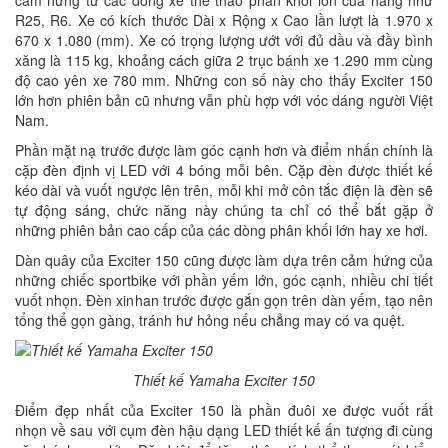
R25, R6. Xe có kích thước Dài x Rộng x Cao lần lượt là 1.970 x
670 x 1.080 (mm). Xe có trọng lượng ướt với đủ dầu và đầy bình
xăng là 115 kg, khoảng cách giữa 2 trục bánh xe 1.290 mm cùng
độ cao yên xe 780 mm. Những con số này cho thấy Exciter 150
lớn hơn phiên bản cũ nhưng vẫn phù hợp với vóc dáng người Việt
Nam.
Phần mặt nạ trước được làm góc cạnh hơn và điểm nhấn chính là
cặp đèn định vị LED với 4 bóng mỗi bên. Cặp đèn được thiết kế
kéo dài và vuốt ngược lên trên, mỗi khi mở côn tắc điện là đèn sẽ
tự động sáng, chức năng này chúng ta chỉ có thể bắt gặp ở
những phiên bản cao cấp của các dòng phân khối lớn hay xe hơi.
Dàn quây của Exciter 150 cũng được làm dựa trên cảm hứng của
những chiếc sportbike với phần yếm lớn, góc cạnh, nhiều chi tiết
vuốt nhọn. Đèn xinhan trước được gắn gọn trên dàn yếm, tạo nên
tổng thể gọn gàng, tránh hư hỏng nếu chẳng may có va quệt.
Thiết kế Yamaha Exciter 150
Điểm đẹp nhất của Exciter 150 là phần đuôi xe được vuốt rất
nhọn về sau với cụm đèn hậu dạng LED thiết kế ấn tượng đi cùng