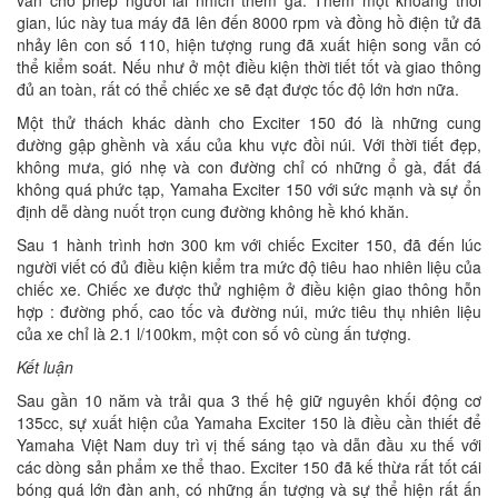
gian, lúc này tua máy đã lên đến 8000 rpm và đồng hồ điện tử đã
nhảy lên con số 110, hiện tượng rung đã xuất hiện song vẫn có
thể kiểm soát. Nếu như ở một điều kiện thời tiết tốt và giao thông
đủ an toàn, rất có thể chiếc xe sẽ đạt được tốc độ lớn hơn nữa.
Một thử thách khác dành cho Exciter 150 đó là những cung
đường gập ghềnh và xấu của khu vực đồi núi. Với thời tiết đẹp,
không mưa, gió nhẹ và con đường chỉ có những ổ gà, đất đá
không quá phức tạp, Yamaha Exciter 150 với sức mạnh và sự ổn
định dễ dàng nuốt trọn cung đường không hề khó khăn.
Sau 1 hành trình hơn 300 km với chiếc Exciter 150, đã đến lúc
người viết có đủ điều kiện kiểm tra mức độ tiêu hao nhiên liệu của
chiếc xe. Chiếc xe được thử nghiệm ở điều kiện giao thông hỗn
hợp : đường phố, cao tốc và đường núi, mức tiêu thụ nhiên liệu
của xe chỉ là 2.1 l/100km, một con số vô cùng ấn tượng.
Kết luận
Sau gần 10 năm và trải qua 3 thế hệ giữ nguyên khối động cơ
135cc, sự xuất hiện của Yamaha Exciter 150 là điều cần thiết để
Yamaha Việt Nam duy trì vị thế sáng tạo và dẫn đầu xu thế với
các dòng sản phẩm xe thể thao. Exciter 150 đã kế thừa rất tốt cái
bóng quá lớn đàn anh, có những ấn tượng và sự thể hiện rất ấn