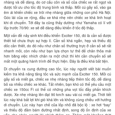
nhàng và dễ dàng, do cơ cấu côn và số của chiếc xe rất ngọt và
được tối ưu cho tốc độ trung bình và thấp. Mỗi cú gảy số, vào ga
êm ái khiến chiếc xe trôi nhẹ nhàng giữa những con phố Hà Nội.
Góc lái của xe rộng, đầu xe khá nhẹ nên chiếc xe khá linh hoạt
khi di chuyển. Tới đây ta cũng thấy dường như Yamaha có lí với
lốp trước 70/90: xe sẽ dễ dàng điều khiển ở tốc độ thấp.
Một vấn đề nảy sinh khi điều khiển Exciter 150, đó là cần số được
thiết kế chưa thực sự hợp lí. Cần số khá ngắn, hẹp và thiếu độ
dốc cần thiết, do đó nếu như chân số thường trực ở cần số sẽ rất
nhanh mỏi, còn nếu như bạn lựa chọn tư thế để chân thỏa mái
hơn bằng việc nhích chân ra một chút thì khi cần chuyển số sẽ
mất một quãng hành trình để thực hiện. Đây là điều khá bất tiện.
Di chuyển ra cung đường cao tốc, lúc này người viết bài muốn
kiểm tra khả năng tăng tốc và sức mạnh của Exciter 150. Mỗi cú
gảy số và miết ga, chiếc xe nhẹ nhàng tiếp thêm tốc độ, dễ dàng
bỏ xa nhiều chiếc xe khác. Tất nhiên, bạn khó có thể yêu cầu một
chiếc xe 150cc Fi có thể có những pha vọt tốc đầy phấn khích
được. Xe nhẹ nhàng lên đạt 90 km/h sau vài cú miết ga. Thời tiết
lúc này khá bất lợi khi gió khá lớn và không cùng chiều với hướng
di chuyển. Lúc này hạn chế của lốp nhỏ đã bộc lộ : xe hơi “bay”
và thiếu độ đầm bám đường nhất định, song độ ổn định của xe
vẫn cho phép người lái nhích thêm ga. Thêm một khoảng thời