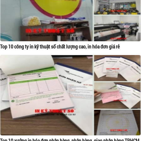
Top 10 công ty in kỹ thuật số chất lượng cao, in hóa đơn giá rẻ
Top 10 xưởng in hóa đơn nhận hàng, nhập hàng, giao nhận hàng TPHCM