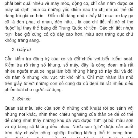
phải biết quá nhiều về máy móc, động cơ, chỉ cần nắm được xe
máy cũ định mua có những yếu điểm nào thì chị em có thể dễ
dàng trả giá xe hơn Điểm dễ dàng nhận thấy khi mua xe tay ga
cũ là đèn pha, xi nhan, đèn hậu… là các chi tiết rất dễ bị thợ
“luộc” lại thay thế bằng đồ Trung Quốc rẻ tiền. Các chi tiết nhựa
“xịn” bao giờ cũng có độ dày cao hơn, màu sơn trắng đục chứ
không trắng sáng.
Giấy tờ
Cần kiểm tra đăng ký của xe và đối chiếu với biển kiểm soát.
Kiểm tra rõ ràng số khung, số máy, đây là công đoạn mà rất
nhiều người mua xe ngại làm bởi những hàng số này dài và đôi
khi nằm ở những khu vực rất khó nhìn. Chỉ một nhầm lẫn nhỏ
trên giấy tờ với những con số cũng đã đủ đem lại rất nhiều điều
phiền toái cho người sử dụng.
Sơn xe
Quan sát màu sắc của sơn ở những chỗ khuất rồi so sánh với
những nơi khác, nhìn theo chiều nghiêng của thân xe để có thể
dễ dàng nhìn thấy những khu đã vực được "tút" lại bởi màu sơn
và độ bóng sẽ không đều nhau. Nước sơn "gin" được sản xuất
trên dây chuyền công nghiệp thường không thể bị bong tróc.