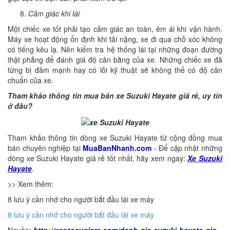
Cảm giác khi lái
Một chiếc xe tốt phải tạo cảm giác an toàn, êm ái khi vận hành.
Máy xe hoạt động ổn định khi tải nặng, xe đi qua chỗ xóc không
có tiếng kêu lạ. Nên kiểm tra hệ thống lái tại những đoạn đường
thật phẳng để đánh giá độ cân bằng của xe. Những chiếc xe đã
từng bị đâm mạnh hay có lỗi kỹ thuật sẽ không thể có độ cân
chuẩn của xe.
Tham khảo thông tin mua bán xe Suzuki Hayate giá rẻ, uy tín
ở đâu?
Tham khảo thông tin dòng xe Suzuki Hayate từ cộng đồng mua
bán chuyên nghiệp tại
MuaBanNhanh.com
- Để cập nhật những
dòng xe Suzuki Hayate giá rẻ tốt nhất, hãy xem ngay:
Xe Suzuki
Hayate
.
>> Xem thêm:
8 lưu ý cần nhớ cho người bắt đầu lái xe máy
8 lưu ý cần nhớ cho người bắt đầu lái xe máy
Nguồn:
http://xeotocugiare.com/danh-gia-suzuki-hayate-gia-