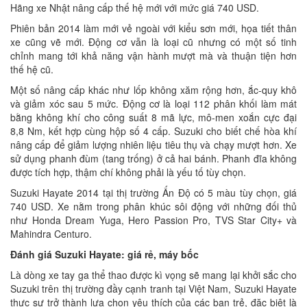
Hãng xe Nhật nâng cấp thế hệ mới với mức giá 740 USD.
Phiên bản 2014 làm mới vẻ ngoài với kiểu sơn mới, họa tiết thân
xe cũng vẽ mới. Động cơ vẫn là loại cũ nhưng có một số tinh
chỉnh mang tới khả năng vận hành mượt mà và thuận tiện hơn
thế hệ cũ.
Một số nâng cấp khác như lốp không xăm rộng hơn, ắc-quy khô
và giảm xóc sau 5 mức. Động cơ là loại 112 phân khối làm mát
bằng không khí cho công suất 8 mã lực, mô-men xoắn cực đại
8,8 Nm, kết hợp cùng hộp số 4 cấp. Suzuki cho biết chế hòa khí
nâng cấp để giảm lượng nhiên liệu tiêu thụ và chạy mượt hơn. Xe
sử dụng phanh đùm (tang trống) ở cả hai bánh. Phanh đĩa không
được tích hợp, thậm chí không phải là yếu tố tùy chọn.
Suzuki Hayate 2014 tại thị trường Ấn Độ có 5 màu tùy chọn, giá
740 USD. Xe nằm trong phân khúc sôi động với những đối thủ
như Honda Dream Yuga, Hero Passion Pro, TVS Star City+ và
Mahindra Centuro.
Đánh giá Suzuki Hayate: giá rẻ, máy bốc
Là dòng xe tay ga thể thao được kì vọng sẽ mang lại khởi sắc cho
Suzuki trên thị trường đầy cạnh tranh tại Việt Nam, Suzuki Hayate
thực sự trở thành lựa chọn yêu thích của các bạn trẻ, đặc biệt là