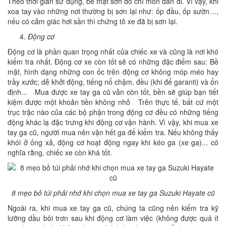
Theo thời gian sử dụng, bề mặt sơn đó chỉ mòn dần đi. Vì vậy, khi
xoa tay vào những nơi thường bị sơn lại như: ốp đầu, ốp sườn…,
nếu có cảm giác hơi sần thì chứng tỏ xe đã bị sơn lại.
Động cơ
Động cơ là phần quan trọng nhất của chiếc xe và cũng là nơi khó
kiểm tra nhất. Động cơ xe còn tốt sẽ có những đặc điểm sau: Bề
mặt, hình dạng những con ốc trên động cơ không móp méo hay
trầy xước; dễ khởi động, tiếng nổ chậm, đều (khi để garanti) và ổn
định... Mua được xe tay ga cũ vẫn còn tốt, bền sẽ giúp bạn tiết
kiệm được một khoản tiền không nhỏ Trên thực tế, bất cứ một
trục trặc nào của các bộ phận trong động cơ đều có những tiếng
động khác lạ đặc trưng khi động cơ vận hành. Vì vậy, khi mua xe
tay ga cũ, người mua nên vặn hết ga để kiểm tra. Nếu không thấy
khói ở ống xả, động cơ hoạt động ngay khi kéo ga (xe ga)... có
nghĩa rằng, chiếc xe còn khá tốt.
8 mẹo bỏ túi phải nhớ khi chọn mua xe tay ga Suzuki Hayate cũ
Ngoài ra, khi mua xe tay ga cũ, chúng ta cũng nên kiểm tra kỹ
lưỡng dầu bôi trơn sau khi động cơ làm việc (không được quá ít