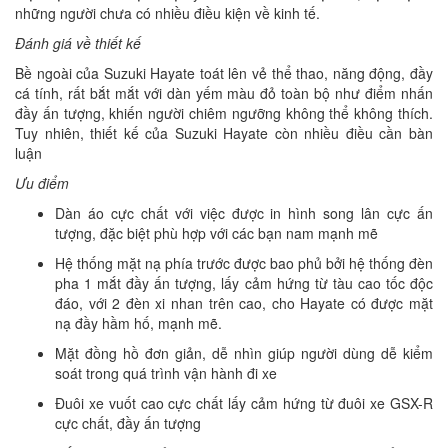
những người chưa có nhiều điều kiện về kinh tế.
Đánh giá về thiết kế
Bề ngoài của Suzuki Hayate toát lên vẻ thể thao, năng động, đầy
cá tính, rất bắt mắt với dàn yếm màu đỏ toàn bộ như điểm nhấn
đầy ấn tượng, khiến người chiêm ngưỡng không thể không thích.
Tuy nhiên, thiết kế của Suzuki Hayate còn nhiều điều cần bàn
luận
Ưu điểm
Dàn áo cực chất với việc được in hình song lân cực ấn
tượng, đặc biệt phù hợp với các bạn nam mạnh mẽ
Hệ thống mặt nạ phía trước được bao phủ bởi hệ thống đèn
pha 1 mắt đầy ấn tượng, lấy cảm hứng từ tàu cao tốc độc
đáo, với 2 đèn xi nhan trên cao, cho Hayate có được mặt
nạ đầy hầm hố, mạnh mẽ.
Mặt đồng hồ đơn giản, dễ nhìn giúp người dùng dễ kiểm
soát trong quá trình vận hành đi xe
Đuôi xe vuốt cao cực chất lấy cảm hứng từ đuôi xe GSX-R
cực chất, đầy ấn tượng