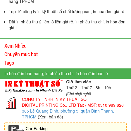
hàng TPHCM
Top 10 công ty in kỹ thuật số chất lượng cao, in hóa đơn giá rẻ
Đặt in phiếu thu 2 liên, 3 liên giá rẻ, in phiếu thu chi, in hóa đơn
giá t...
Xem Nhiều
Chuyên mục hot
Tags
In hóa đơn bán hàng, in phiếu thu chi, in hóa đơn bán lẻ
Giờ làm việc
Thứ 2 - Thứ 7 : 8h - 19h
(Chủ nhật nghỉ)
CÔNG TY TNHH IN KỸ THUẬT SỐ
DIGITAL PRINTING Co., LTD
Tax / MST: 0310 989 626
365 Lê Quang Định, phường 5, quận Bình Thạnh,
TPHCM
(Xem bản đồ)
Car Parking