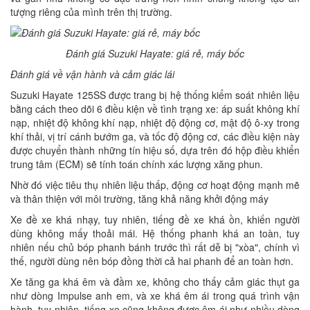
tượng riêng của mình trên thị trường.
Đánh giá Suzuki Hayate: giá rẻ, máy bốc
Đánh giá về vận hành và cảm giác lái
Suzuki Hayate 125SS được trang bị hệ thống kiểm soát nhiên liệu
bằng cách theo dõi 6 điều kiện về tình trạng xe: áp suất không khí
nạp, nhiệt độ không khí nạp, nhiệt độ động cơ, mật độ ô-xy trong
khí thải, vị trí cánh bướm ga, và tốc độ động cơ, các điều kiện này
được chuyển thành những tín hiệu số, dựa trên đó hộp điều khiển
trung tâm (ECM) sẽ tính toán chính xác lượng xăng phun.
Nhờ đó việc tiêu thụ nhiên liệu thấp, động cơ hoạt động mạnh mẽ
và thân thiện với môi trường, tăng khả năng khởi động máy
Xe đề xe khá nhạy, tuy nhiên, tiếng đề xe khá ồn, khiến người
dùng không mấy thoải mái. Hệ thống phanh khá an toàn, tuy
nhiên nếu chủ bóp phanh bánh trước thì rất dễ bị "xòa", chính vì
thế, người dùng nên bóp đồng thời cả hai phanh để an toàn hơn.
Xe tăng ga khá êm và đầm xe, không cho thấy cảm giác thụt ga
như dòng Impulse anh em, và xe khá êm ái trong quá trình vận
hành, tuy nhiên, tiếng xe cũng không được êm ái như nhiều dòng