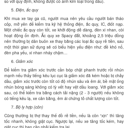
so với quy định, không được có ánh kim loại trong dầu).
Điện, ắc quy
Khi mua xe tay ga cũ, người mua nên yêu cầu người bán tháo
cốp, mở yên để kiểm tra kỹ hệ thống điện, ắc quy, IC, điốt nạp.
Một chiếc ắc quy còn tốt, xe khởi động dễ dàng, đèn xi nhan, còi
hoạt động ổn định. Ắc quy xe Spacy đắt, khoảng 2,5 triệu đồng
nên thường bị dân buôn xe thay bằng các loại ắc quy rẻ tiền, sau
một thòi gian sử dụng sẽ có biểu hiện yếu điện như: đề khó nổ,
đèn pha yếu, xi nhan nháy chậm…
Giảm xóc
Để kiểm tra giảm xóc trước cần bóp chặt phanh trước rồi nhún
mạnh nếu thấy tiếng kêu lục cục là giảm xóc đã kém hoặc bị chảy
dầu, giảm xóc trước còn tốt có độ nhún sâu và êm ái, bề mặt ống
nhún bóng sáng không có tỳ vết hay vệt dầu loang. Với giảm xóc
sau, có thể kiểm tra bằng cách tải nặng (2 - 3 người) nếu không
có tiếng kêu lạ, xe cân bằng, êm ái chứng tỏ chất lượng còn tốt.
Bộ ly hợp (côn)
Cũng thường bị thợ thay thế đồ rẻ tiền, nếu là côn “xịn” thì tăng
tốc nhanh, không giật cục. Ngược lại, nếu xe tăng tốc kém, hay
giật cục thì bạn cần phải kiểm tra lại.