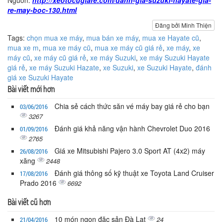
re-may-boc-130.html
Đăng bởi Minh Thiện
Tags:
chọn mua xe máy
,
mua bán xe máy
,
mua xe Hayate cũ
,
mua xe m
,
mua xe máy cũ
,
mua xe máy cũ giá rẻ
,
xe máy
,
xe
máy cũ
,
xe máy cũ giá rẻ
,
xe máy Suzuki
,
xe máy Suzuki Hayate
giá rẻ
,
xe máy Suzuki Hazate
,
xe Suzuki
,
xe Suzuki Hayate
,
đánh
giá xe Suzuki Hayate
Bài viết mới hơn
Chia sẻ cách thức săn vé máy bay giá rẻ cho bạn
03/06/2016
3267
Đánh giá khả năng vận hành Chevrolet Duo 2016
01/09/2016
2765
Giá xe Mitsubishi Pajero 3.0 Sport AT (4x2) máy
26/08/2016
xăng
2448
Đánh giá thông số kỹ thuật xe Toyota Land Cruiser
17/08/2016
Prado 2016
6692
Bài viết cũ hơn
10 món ngon đặc sản Đà Lạt
24
21/04/2016