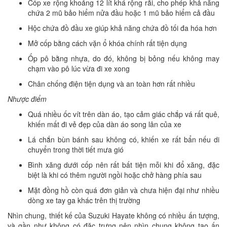
Cốp xe rộng khoảng 12 lít khá rộng rãi, cho phép khả năng
chứa 2 mũ bảo hiểm nửa đầu hoặc 1 mũ bảo hiểm cả đầu
Hộc chứa đồ đầu xe giúp khả năng chứa đồ tối đa hóa hơn
Mở cốp bằng cách vặn ổ khóa chính rất tiện dụng
Ốp pô bằng nhựa, do đó, không bị bỏng nếu không may
chạm vào pô lúc vừa đi xe xong
Chân chống điện tiện dụng và an toàn hơn rất nhiều
Nhược điểm
Quá nhiều ốc vít trên dàn áo, tạo cảm giác chắp vá rất quê,
khiến mất đi vẻ đẹp của dàn áo song lân của xe
Lá chắn bùn bánh sau không có, khiến xe rất bẩn nếu di
chuyển trong thời tiết mưa gió
Bình xăng dưới cốp nên rất bất tiện mỗi khi đổ xăng, đặc
biệt là khi có thêm người ngồi hoặc chở hàng phía sau
Mặt đồng hồ còn quá đơn giản và chưa hiện đại như nhiều
dòng xe tay ga khác trên thị trường
Nhìn chung, thiết kế của Suzuki Hayate không có nhiều ấn tượng,
và gần như không có đặc trưng nên nhìn chung không tạo ấn